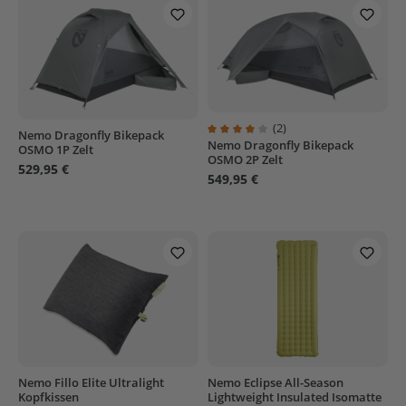
(2)
Nemo Dragonfly Bikepack
Nemo Dragonfly Bikepack
Durchschnittliche Bewertung von
OSMO 1P Zelt
OSMO 2P Zelt
529,95 €
549,95 €
Nemo Fillo Elite Ultralight
Nemo Eclipse All-Season
Kopfkissen
Lightweight Insulated Isomatte