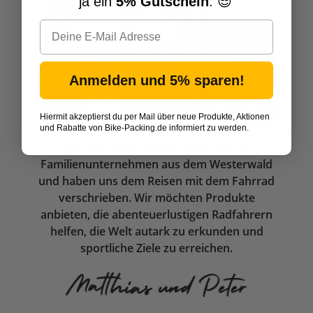
ja ein
5% Gutschein
. 😎
Anmelden und 5% sparen!
Hiermit akzeptierst du per Mail über neue Produkte, Aktionen
und Rabatte von Bike-Packing.de informiert zu werden.
Wir vom Bike-Packing Shop sind ein
Familienunternehmen aus dem Westerwald
und haben uns dem Reisen mit dem Fahrrad
verschrieben. Wir möchten Produkte
anbieten, die abenteuerlustigen Radfahrern
helfen, die Welt autark zu erkunden und
sportliche Ziele zu erreichen.