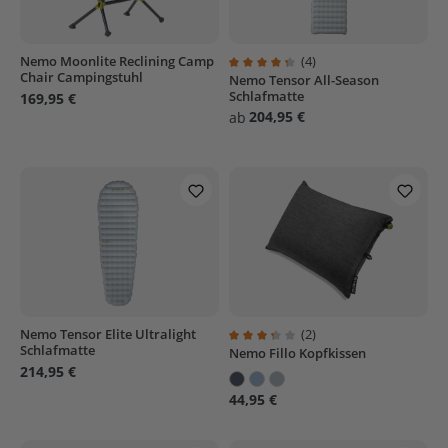
Nemo Moonlite Reclining Camp
(4)
Chair Campingstuhl
Nemo Tensor All-Season
Durchschnittliche Bewertung von
Schlafmatte
169,95 €
204,95 €
ab
Nemo Tensor Elite Ultralight
(2)
Schlafmatte
Nemo Fillo Kopfkissen
Durchschnittliche Bewertung von
214,95 €
44,95 €