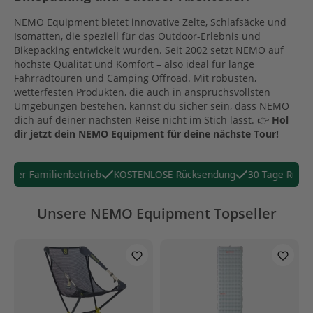
NEMO Equipment bietet innovative Zelte, Schlafsäcke und
Isomatten, die speziell für das Outdoor-Erlebnis und
Bikepacking entwickelt wurden. Seit 2002 setzt NEMO auf
höchste Qualität und Komfort – also ideal für lange
Fahrradtouren und Camping Offroad. Mit robusten,
wetterfesten Produkten, die auch in anspruchsvollsten
Umgebungen bestehen, kannst du sicher sein, dass NEMO
dich auf deiner nächsten Reise nicht im Stich lässt. 👉
Hol
dir jetzt dein NEMO Equipment für deine nächste Tour!
der Familienbetrieb
KOSTENLOSE Rücksendung
30 Tage Rückgab
Unsere NEMO Equipment Topseller