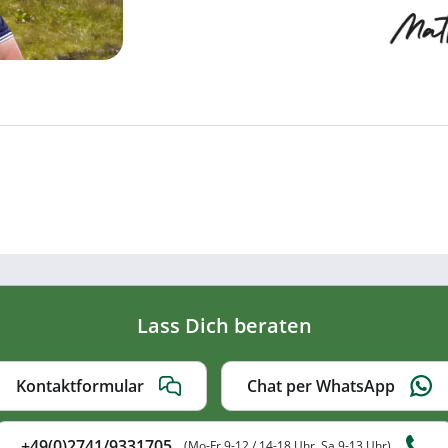
Lass Dich beraten
Kontaktformular
Chat per WhatsApp
+49(0)2741/9331705
(Mo-Fr 9-12 / 14-18 Uhr, Sa 9-13 Uhr)