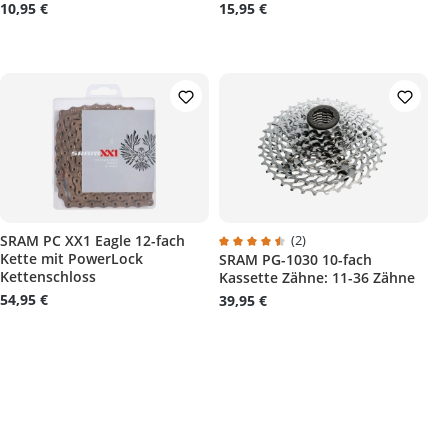
10,95 €
15,95 €
SRAM PC XX1 Eagle 12-fach
(2)
Kette mit PowerLock
SRAM PG-1030 10-fach
 4 von 5 Sternen
Durchschnittliche Bewertung von 
Kettenschloss
Kassette Zähne: 11-36 Zähne
54,95 €
39,95 €