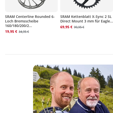
SRAM Centerline Rounded 6-
SRAM Kettenblatt X-Sync 2 SL
Loch Bremsscheibe
Direct Mount 3 mm für Eagle...
160/180/200/2...
69,95 €
99,95 €
19,95 €
34,95 €