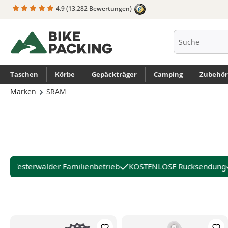
4.9
(13.282 Bewertungen)
springen
Zur Hauptnavigation springen
Taschen
Körbe
Gepäckträger
Camping
Zubehör
Marken
SRAM
Westerwälder Familienbetrieb
KOSTENLOSE Rücksendung