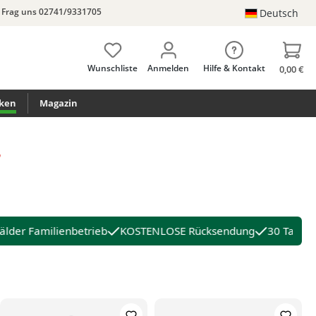
Frag uns 02741/9331705
Deutsch
Wunschliste
Anmelden
Hilfe & Kontakt
0,00 €
ken
Magazin
der Familienbetrieb
KOSTENLOSE Rücksendung
30 Tage R