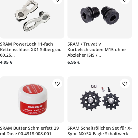
SRAM PowerLock 11-fach
SRAM / Truvativ
Kettenschloss XX1 Silbergrau
Kurbelschrauben M15 ohne
00.25...
Abzieher ISIS /...
4,95 €
6,95 €
SRAM Butter Schmierfett 29
SRAM Schaltröllchen Set für X-
ml Dose 00.4318.008.001
Sync NX/SX Eagle Schaltwerk
 5 von 5 Sternen