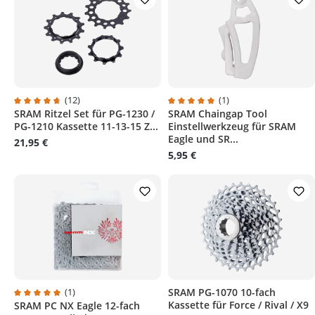
(12)
(1)
SRAM Ritzel Set für PG-1230 /
SRAM Chaingap Tool
Durchschnittliche Bewertung von 4.6 von 5 Sternen
Durchschnittliche Bewertung v
PG-1210 Kassette 11-13-15 Z...
Einstellwerkzeug für SRAM
Eagle und SR...
21,95 €
5,95 €
(1)
SRAM PG-1070 10-fach
Kassette für Force / Rival / X9
SRAM PC NX Eagle 12-fach
Durchschnittliche Bewertung von 5 von 5 Sternen