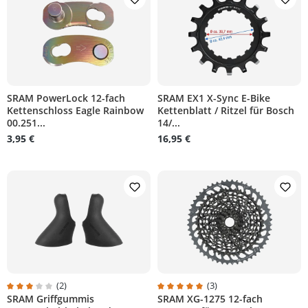
SRAM PowerLock 12-fach
SRAM EX1 X-Sync E-Bike
Kettenschloss Eagle Rainbow
Kettenblatt / Ritzel für Bosch
on 5 von 5 Sternen
00.251...
14/...
3,95 €
16,95 €
(2)
(3)
SRAM Griffgummis
SRAM XG-1275 12-fach
Durchschnittliche Bewertung von 3 von 5 Sternen
Durchschnittliche Bewertung von