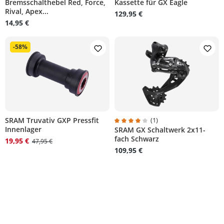
Bremsschalthebel Red, Force,
Kassette für GX Eagle
Rival, Apex...
129,95 €
14,95 €
-58%
SRAM Truvativ GXP Pressfit
(1)
Innenlager
SRAM GX Schaltwerk 2x11-
Durchschnittliche Bewertung von
fach Schwarz
19,95 €
47,95 €
109,95 €