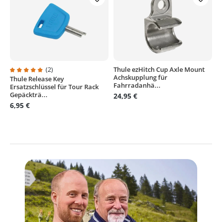
(2)
Thule ezHitch Cup Axle Mount
Achskupplung für
Thule Release Key
Durchschnittliche Bewertung von 5 von 5 Sternen
Fahrradanhä...
Ersatzschlüssel für Tour Rack
Gepäckträ...
24,95 €
6,95 €