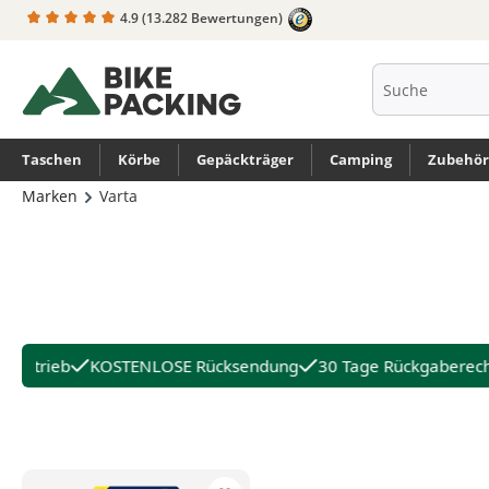
4.9
(13.282 Bewertungen)
springen
Zur Hauptnavigation springen
Taschen
Körbe
Gepäckträger
Camping
Zubehör
Marken
Varta
nbetrieb
KOSTENLOSE Rücksendung
30 Tage Rückgaberech