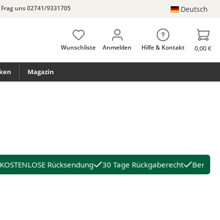
Frag uns 02741/9331705
Deutsch
Wunschliste
Anmelden
Hilfe & Kontakt
0,00 €
ken
Magazin
KOSTENLOSE Rücksendung
30 Tage Rückgaberecht
Beratun