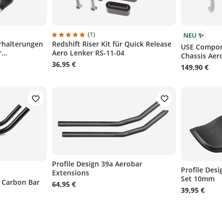
n
n
n
(1)
NEU ✨
rhalterungen
Redshift Riser Kit für Quick Release
rtung von 4 von 5 Sternen
Durchschnittliche Bewertung von 5 von 5 Sternen
USE Compon
...
Aero Lenker RS-11-04
Chassis Aer
36,95 €
149,90 €
Profile Design 39a Aerobar
Profile Des
Extensions
Set 10mm
 Carbon Bar
64,95 €
39,95 €