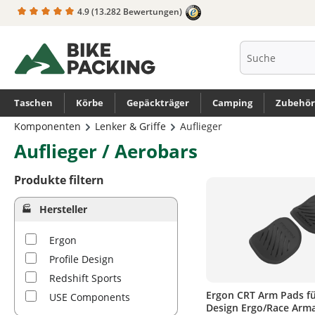
4.9
(13.282 Bewertungen)
springen
Zur Hauptnavigation springen
Taschen
Körbe
Gepäckträger
Camping
Zubehör
Komponenten
Lenker & Griffe
Auflieger
Auflieger / Aerobars
Produkte filtern
Hersteller
Ergon
Profile Design
Redshift Sports
Ergon CRT Arm Pads fü
USE Components
Design Ergo/Race Arm