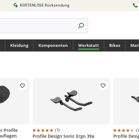
KOSTENLOSE Rücksendung
Kleidung
Komponenten
Werkstatt
Bikes
Mar
r Profile
(7)
(3
auflagen
Profile Design Sonic Ergo 39a
Profile Des
Durchschnittliche Bewertung von 5 von 5 Sternen
Durchschnit