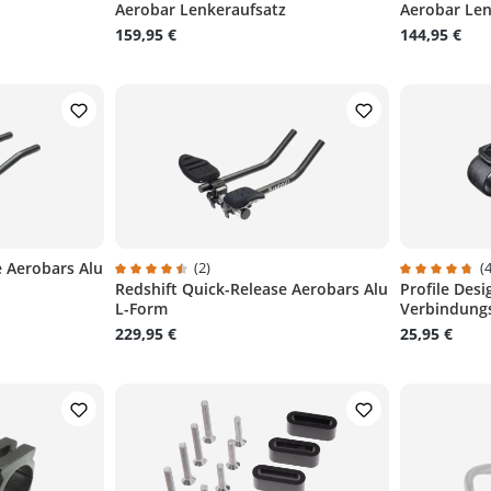
Aerobar Lenkeraufsatz
Aerobar Len
159,95 €
144,95 €
e Aerobars Alu
(2)
(4
Redshift Quick-Release Aerobars Alu
Profile Des
Durchschnittliche Bewertung von 4.5 von 5 Sterne
Durchschnit
L-Form
Verbindung
229,95 €
25,95 €
n
n