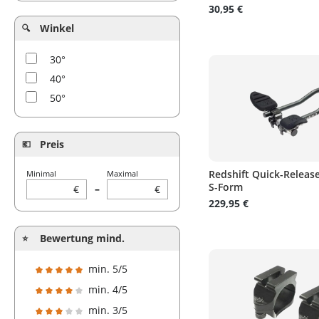
30,95 €
Winkel
30°
40°
50°
Preis
Redshift Quick-Releas
Minimal
Maximal
S-Form
€
–
€
229,95 €
Bewertung mind.
min. 5/5
Filter hinzufügen: Minimum Bewertung von 5 von 5 Sterne
min. 4/5
Filter hinzufügen: Minimum Bewertung von 4 von 5 Sterne
min. 3/5