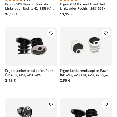
Ergon GP3 Barend Ersatzteil
Ergon GP4 Barend Ersatzteil
Durchschnittliche Bewertung von 4.9 von 5 Sternen
Durchschnittliche Bewertung von
Links oder Rechts 42481536 /...
Links oder Rechts 42481565 /...
16,95 €
19,95 €
Ergon Lenkerendstopfen Paar
Ergon Lenkerendstopfen Paar
für GP2, GP3, GP4, GP5
für GA2, GA2 Fat, GA3, GA20,...
2,95 €
2,95 €