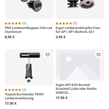
(1)
(1)
PRO Lenkerendkappen Fahrrad
Ergon Lenkerendstopfen Paar
Durchschnittliche Bewertung von 5 von 5 Sternen
Durchschnittliche Bewertung von
Aluminium
für GP1, GP1 BioKork, GC1
8,95 €
2,95 €
Ergon GP3 EVO Barend
Ersatzteil Links oder Rechts
(1)
4248153...
Topeak BarXtender TBX01
Durchschnittliche Bewertung von 5 von 5 Sternen
17,95 €
Lenkererweiterung
17,95 €