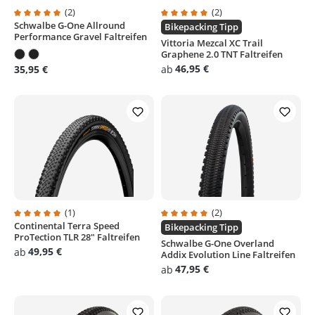
(2)
(2)
Schwalbe G-One Allround
Durchschnittliche Bewertung von 5 von 5 Sternen
Durchschnittliche Bewertung von
Bikepacking Tipp
Performance Gravel Faltreifen
Vittoria Mezcal XC Trail
Graphene 2.0 TNT Faltreifen
46,95 €
35,95 €
ab
(1)
(2)
Continental Terra Speed
Durchschnittliche Bewertung von 5 von 5 Sternen
Durchschnittliche Bewertung von
Bikepacking Tipp
ProTection TLR 28" Faltreifen
Schwalbe G-One Overland
49,95 €
ab
Addix Evolution Line Faltreifen
47,95 €
ab