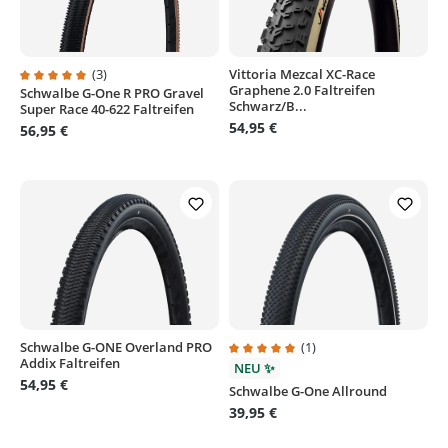
(3)
Vittoria Mezcal XC-Race
Graphene 2.0 Faltreifen
Schwalbe G-One R PRO Gravel
Durchschnittliche Bewertung von 5 von 5 Sternen
Schwarz/B...
Super Race 40-622 Faltreifen
54,95 €
56,95 €
Schwalbe G-ONE Overland PRO
(1)
Addix Faltreifen
Durchschnittliche Bewertung von
NEU ✨
54,95 €
Schwalbe G-One Allround
39,95 €