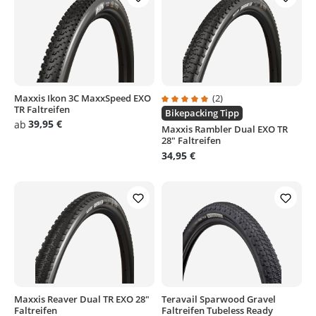
Maxxis Ikon 3C MaxxSpeed EXO
(2)
TR Faltreifen
Durchschnittliche Bewertung von
Bikepacking Tipp
39,95 €
ab
Maxxis Rambler Dual EXO TR
28" Faltreifen
34,95 €
Maxxis Reaver Dual TR EXO 28"
Teravail Sparwood Gravel
Faltreifen
Faltreifen Tubeless Ready