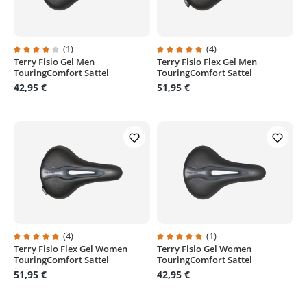
(1)
(4)
Terry Fisio Gel Men
Terry Fisio Flex Gel Men
Durchschnittliche Bewertung von 4 von 5 Sternen
Durchschnittliche Bewertung von
TouringComfort Sattel
TouringComfort Sattel
42,95 €
51,95 €
(4)
(1)
Terry Fisio Flex Gel Women
Terry Fisio Gel Women
Durchschnittliche Bewertung von 5 von 5 Sternen
Durchschnittliche Bewertung von
TouringComfort Sattel
TouringComfort Sattel
51,95 €
42,95 €