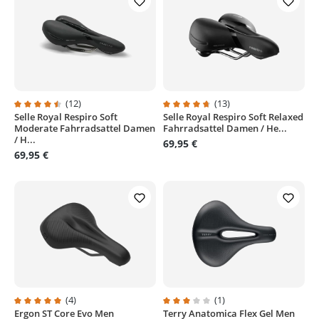
(12)
(13)
Selle Royal Respiro Soft
Selle Royal Respiro Soft Relaxed
Durchschnittliche Bewertung von 4.5 von 5 Sternen
Durchschnittliche Bewertung von
Moderate Fahrradsattel Damen
Fahrradsattel Damen / He...
/ H...
69,95 €
69,95 €
(4)
(1)
Ergon ST Core Evo Men
Terry Anatomica Flex Gel Men
Durchschnittliche Bewertung von 5 von 5 Sternen
Durchschnittliche Bewertung von