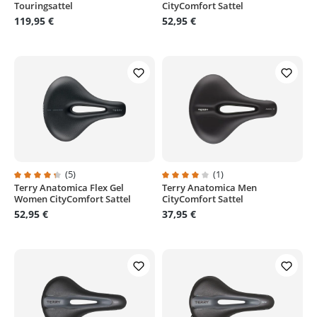
Touringsattel
CityComfort Sattel
119,95 €
52,95 €
(5)
(1)
Terry Anatomica Flex Gel
Terry Anatomica Men
Durchschnittliche Bewertung von 4.2 von 5 Sternen
Durchschnittliche Bewertung von
Women CityComfort Sattel
CityComfort Sattel
52,95 €
37,95 €