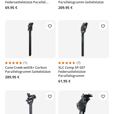
Federsattelstütze Parallel...
Parallelogramm Sattelstütze
69,95 €
209,95 €
(1)
(7)
Cane Creek eeSilk+ Carbon
XLC Comp SP-S07
Durchschnittliche Bewertung von 5 von 5 Sternen
Durchschnittliche Bewertung von
Parallelogramm Sattelstütze
Federsattelstütze
Parallelogramm
289,95 €
61,95 €