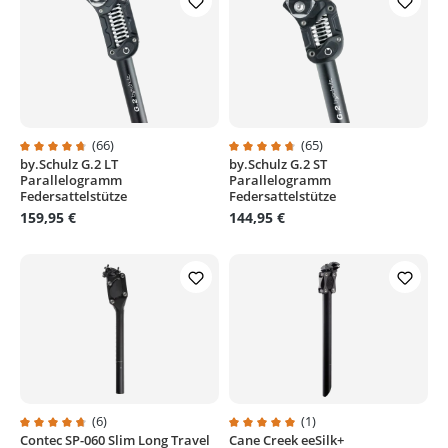
(66)
(65)
by.Schulz G.2 LT
by.Schulz G.2 ST
Durchschnittliche Bewertung von 4.8 von 5 Sternen
Durchschnittliche Bewertung von
Parallelogramm
Parallelogramm
Federsattelstütze
Federsattelstütze
159,95 €
144,95 €
(6)
(1)
Contec SP-060 Slim Long Travel
Cane Creek eeSilk+
Durchschnittliche Bewertung von 4.8 von 5 Sternen
Durchschnittliche Bewertung von