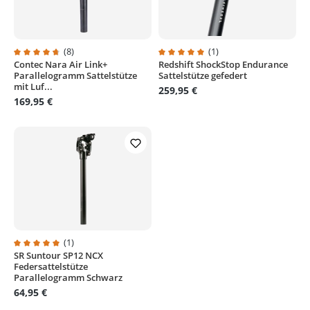
(8)
(1)
Contec Nara Air Link+
Redshift ShockStop Endurance
Durchschnittliche Bewertung von 4.6 von 5 Sternen
Durchschnittliche Bewertung von
Parallelogramm Sattelstütze
Sattelstütze gefedert
mit Luf...
259,95 €
169,95 €
(1)
SR Suntour SP12 NCX
Durchschnittliche Bewertung von 5 von 5 Sternen
Federsattelstütze
Parallelogramm Schwarz
64,95 €