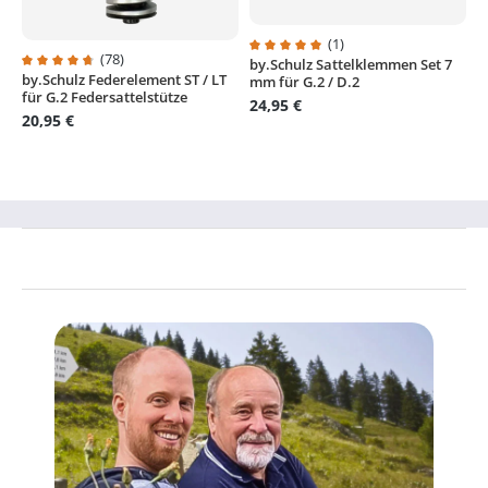
(1)
(78)
by.Schulz Sattelklemmen Set 7
Durchschnittliche Bewertung von
by.Schulz Federelement ST / LT
Durchschnittliche Bewertung von 4.8 von 5 Sternen
mm für G.2 / D.2
für G.2 Federsattelstütze
24,95 €
20,95 €