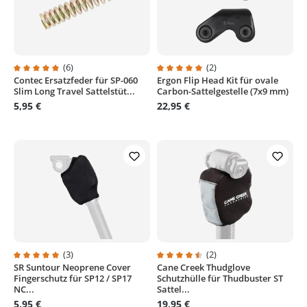
(6)
(2)
Contec Ersatzfeder für SP-060
Ergon Flip Head Kit für ovale
Durchschnittliche Bewertung von 5 von 5 Sternen
Durchschnittliche Bewertung von
Slim Long Travel Sattelstüt...
Carbon-Sattelgestelle (7x9 mm)
5,95 €
22,95 €
(3)
(2)
SR Suntour Neoprene Cover
Cane Creek Thudglove
Durchschnittliche Bewertung von 5 von 5 Sternen
Durchschnittliche Bewertung von
Fingerschutz für SP12 / SP17
Schutzhülle für Thudbuster ST
NC...
Sattel...
5,95 €
19,95 €