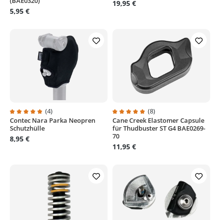
(BAE0320)
19,95 €
5,95 €
(4)
(8)
Contec Nara Parka Neopren
Cane Creek Elastomer Capsule
Durchschnittliche Bewertung von 5 von 5 Sternen
Durchschnittliche Bewertung von
Schutzhülle
für Thudbuster ST G4 BAE0269-
70
8,95 €
11,95 €