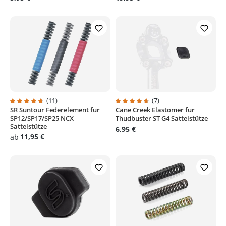
(11)
(7)
SR Suntour Federelement für
Cane Creek Elastomer für
Durchschnittliche Bewertung von 4.7 von 5 Sternen
Durchschnittliche Bewertung von
SP12/SP17/SP25 NCX
Thudbuster ST G4 Sattelstütze
Sattelstütze
6,95 €
11,95 €
ab