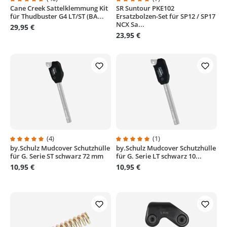
Cane Creek Sattelklemmung Kit
SR Suntour PKE102
Durchschnittliche Bewertung von 4.6 von 5 Sternen
Durchschnittliche Bewertung von
für Thudbuster G4 LT/ST (BA...
Ersatzbolzen-Set für SP12 / SP17
NCX Sa...
29,95 €
23,95 €
(4)
(1)
by.Schulz Mudcover Schutzhülle
by.Schulz Mudcover Schutzhülle
Durchschnittliche Bewertung von 5 von 5 Sternen
Durchschnittliche Bewertung von
für G. Serie ST schwarz 72 mm
für G. Serie LT schwarz 10...
10,95 €
10,95 €