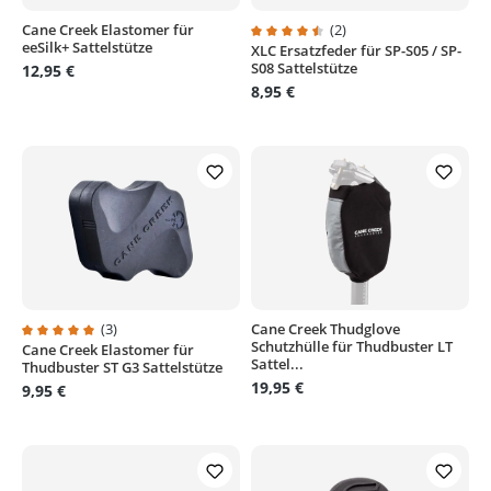
Cane Creek Elastomer für
(2)
eeSilk+ Sattelstütze
XLC Ersatzfeder für SP-S05 / SP-
Durchschnittliche Bewertung von
S08 Sattelstütze
12,95 €
8,95 €
(3)
Cane Creek Thudglove
Schutzhülle für Thudbuster LT
Cane Creek Elastomer für
Durchschnittliche Bewertung von 5 von 5 Sternen
Sattel...
Thudbuster ST G3 Sattelstütze
19,95 €
9,95 €