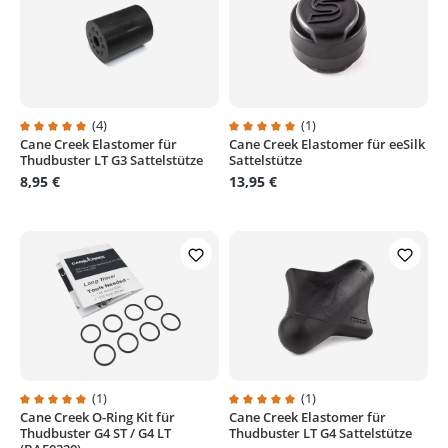
(4)
(1)
Cane Creek Elastomer für
Cane Creek Elastomer für eeSilk
Durchschnittliche Bewertung von 5 von 5 Sternen
Durchschnittliche Bewertung von
Thudbuster LT G3 Sattelstütze
Sattelstütze
8,95 €
13,95 €
(1)
(1)
Cane Creek O-Ring Kit für
Cane Creek Elastomer für
Durchschnittliche Bewertung von 5 von 5 Sternen
Durchschnittliche Bewertung von
Thudbuster G4 ST / G4 LT
Thudbuster LT G4 Sattelstütze