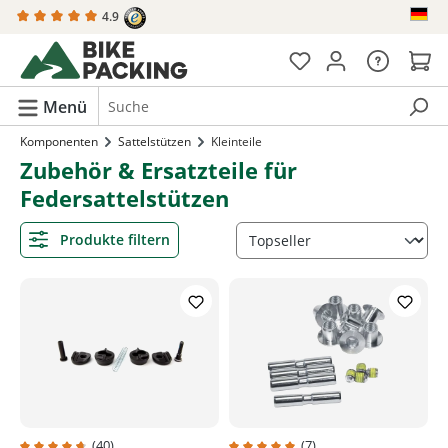
4.9
alt springen
Menü
Komponenten
Sattelstützen
Kleinteile
Zubehör & Ersatzteile für
Federsattelstützen
Produkte filtern
(40)
(7)