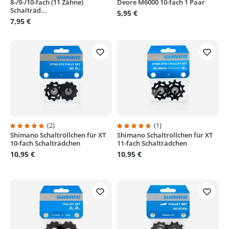
8-/9-/10-fach (11 Zähne)
Deore M6000 10-fach 1 Paar
Schalträd...
5,95 €
7,95 €
(2)
(1)
Shimano Schaltröllchen für XT
Shimano Schaltröllchen für XT
Durchschnittliche Bewertung von 5 von 5 Sternen
Durchschnittliche Bewertung von
10-fach Schalträdchen
11-fach Schalträdchen
10,95 €
10,95 €