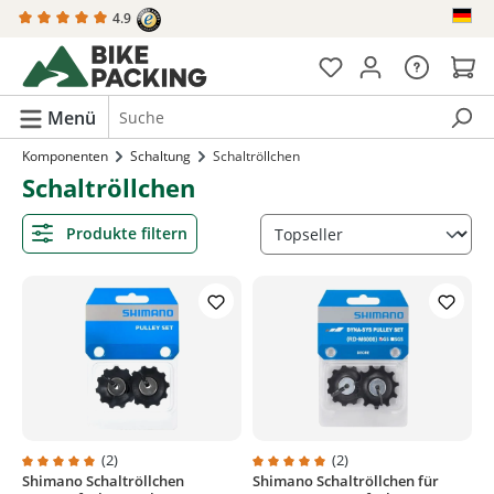
4.9
alt springen
Menü
Komponenten
Schaltung
Schaltröllchen
Schaltröllchen
Produkte filtern
(2)
(2)
Shimano Schaltröllchen
Shimano Schaltröllchen für
Durchschnittliche Bewertung von 5 von 5 Sternen
Durchschnittliche Bewertung von