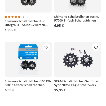
(3)
Shimano Schaltröllchen 105 RD-
R7000 11-fach Schalträdchen
Shimano Schaltröllchen für
Durchschnittliche Bewertung von 5 von 5 Sternen
Ultegra, XT, Saint 9-/10-fach...
6,95 €
10,95 €
Shimano Schaltröllchen 105 RD-
SRAM Schaltröllchen Set für X-
5800 11-fach Schalträdchen
Sync NX/SX Eagle Schaltwerk
6,95 €
15,95 €