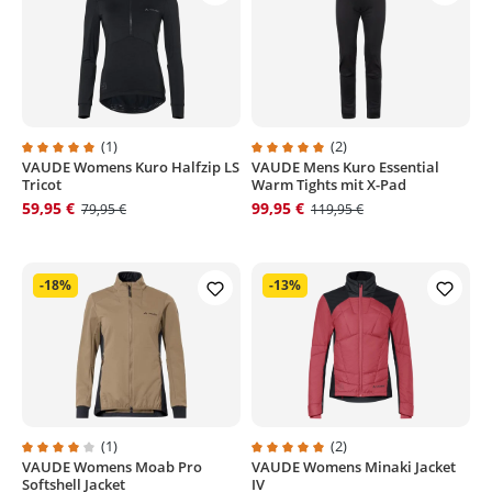
(1)
(2)
VAUDE Womens Kuro Halfzip LS
VAUDE Mens Kuro Essential
Durchschnittliche Bewertung von 5 von 5 Sternen
Durchschnittliche Bewertung von
Tricot
Warm Tights mit X-Pad
59,95 €
99,95 €
79,95 €
119,95 €
-18%
-13%
(1)
(2)
VAUDE Womens Moab Pro
VAUDE Womens Minaki Jacket
Durchschnittliche Bewertung von 4 von 5 Sternen
Durchschnittliche Bewertung von
Softshell Jacket
IV