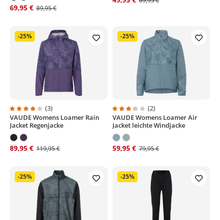
69,95 €
69,95 €
89,95 €
-25%
-25%
(3)
(2)
VAUDE Womens Loamer Rain
VAUDE Womens Loamer Air
Durchschnittliche Bewertung von 4 von 5 Sternen
Durchschnittliche Bewertung von
Jacket Regenjacke
Jacket leichte Windjacke
89,95 €
59,95 €
119,95 €
79,95 €
-25%
-25%