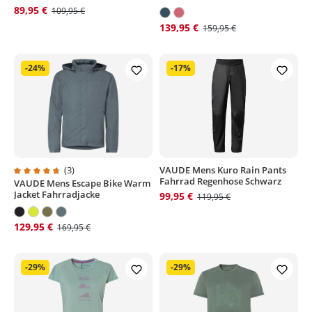
89,95 €
109,95 €
139,95 €
159,95 €
-24%
-17%
(3)
VAUDE Mens Kuro Rain Pants
Fahrrad Regenhose Schwarz
VAUDE Mens Escape Bike Warm
Durchschnittliche Bewertung von 4.6 von 5 Sternen
Jacket Fahrradjacke
99,95 €
119,95 €
129,95 €
169,95 €
-29%
-29%