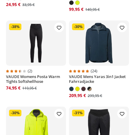
24,95 €
33,95 €
99,95 €
149,95 €
-38%
-30%
(2)
(24)
VAUDE Womens Posta Warm
VAUDE Mens Yaras 3in1 Jacket
Durchschnittliche Bewertung von 3.5 von 5 Sternen
Durchschnittliche Bewertung von
Tights Softshellhose
Fahrradjacke
74,95 €
119,95 €
209,95 €
299,95 €
-30%
-31%