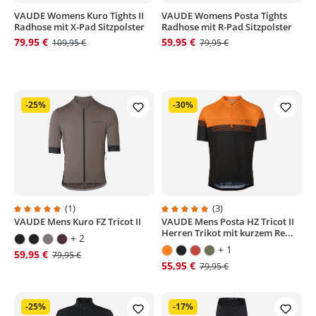
VAUDE Womens Kuro Tights II
VAUDE Womens Posta Tights
Radhose mit X-Pad Sitzpolster
Radhose mit R-Pad Sitzpolster
79,95 €
59,95 €
109,95 €
79,95 €
-25%
-30%
(1)
(3)
VAUDE Mens Kuro FZ Tricot II
VAUDE Mens Posta HZ Tricot II
Durchschnittliche Bewertung von 5 von 5 Sternen
Durchschnittliche Bewertung von
Herren Trikot mit kurzem Re...
+ 2
+ 1
59,95 €
79,95 €
55,95 €
79,95 €
-25%
-17%