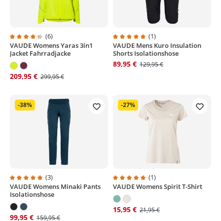
(6)
(1)
VAUDE Womens Yaras 3in1
VAUDE Mens Kuro Insulation
Durchschnittliche Bewertung von 4.3 von 5 Sternen
Durchschnittliche Bewertung von
Jacket Fahrradjacke
Shorts Isolationshose
89,95 €
129,95 €
209,95 €
299,95 €
-38%
-27%
(3)
(1)
VAUDE Womens Minaki Pants
VAUDE Womens Spirit T-Shirt
Durchschnittliche Bewertung von 4.9 von 5 Sternen
Durchschnittliche Bewertung von
Isolationshose
15,95 €
21,95 €
99,95 €
159,95 €