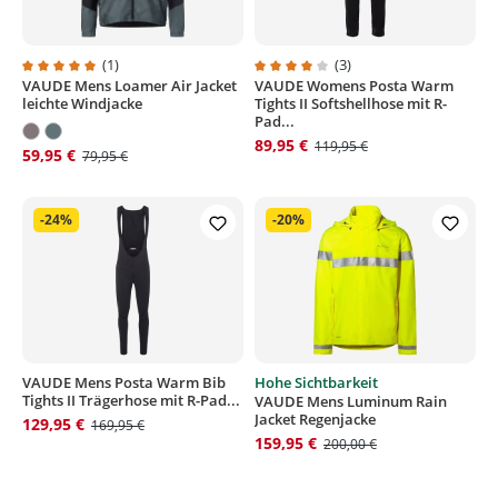
(1)
(3)
VAUDE Mens Loamer Air Jacket
VAUDE Womens Posta Warm
Durchschnittliche Bewertung von 5 von 5 Sternen
Durchschnittliche Bewertung von
leichte Windjacke
Tights II Softshellhose mit R-
Pad...
89,95 €
119,95 €
59,95 €
79,95 €
-24%
-20%
VAUDE Mens Posta Warm Bib
Hohe Sichtbarkeit
Tights II Trägerhose mit R-Pad...
VAUDE Mens Luminum Rain
Jacket Regenjacke
129,95 €
169,95 €
159,95 €
200,00 €