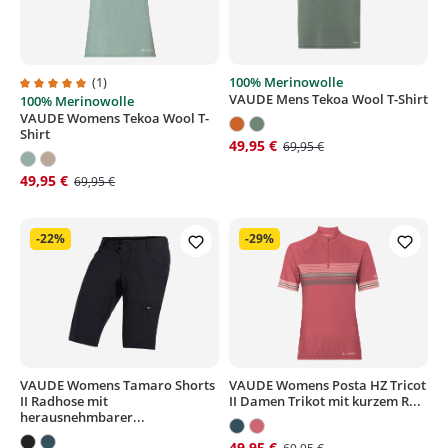
(1)
100% Merinowolle
VAUDE Mens Tekoa Wool T-Shirt
100% Merinowolle
Durchschnittliche Bewertung von 5 von 5 Sternen
VAUDE Womens Tekoa Wool T-
Shirt
49,95 €
69,95 €
49,95 €
69,95 €
-22%
-29%
VAUDE Womens Tamaro Shorts
VAUDE Womens Posta HZ Tricot
II Radhose mit
II Damen Trikot mit kurzem R...
herausnehmbarer...
49,95 €