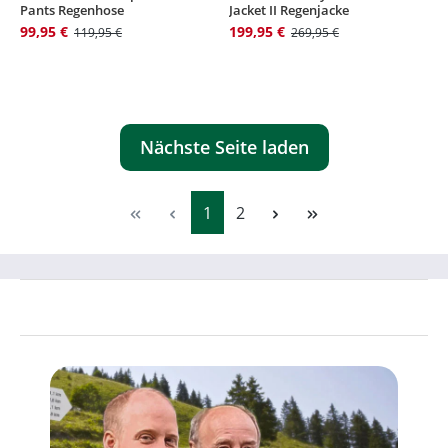
Pants Regenhose
Jacket II Regenjacke
99,95 €
199,95 €
119,95 €
269,95 €
Nächste Seite laden
Seite
Seite
1
2