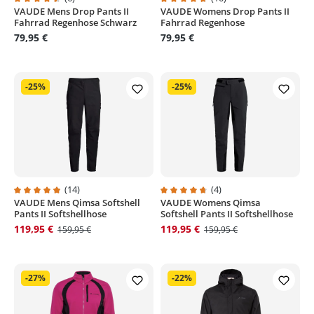
VAUDE Mens Drop Pants II
VAUDE Womens Drop Pants II
Durchschnittliche Bewertung von 4.5 von 5 Sternen
Durchschnittliche Bewertung von
Fahrrad Regenhose Schwarz
Fahrrad Regenhose
79,95 €
79,95 €
-25%
-25%
(14)
(4)
VAUDE Mens Qimsa Softshell
VAUDE Womens Qimsa
Durchschnittliche Bewertung von 4.9 von 5 Sternen
Durchschnittliche Bewertung von
Pants II Softshellhose
Softshell Pants II Softshellhose
119,95 €
119,95 €
159,95 €
159,95 €
-27%
-22%