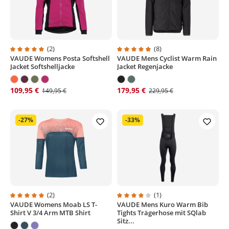
(2)
(8)
VAUDE Womens Posta Softshell
VAUDE Mens Cyclist Warm Rain
Durchschnittliche Bewertung von 5 von 5 Sternen
Durchschnittliche Bewertung von
Jacket Softshelljacke
Jacket Regenjacke
109,95 €
179,95 €
149,95 €
229,95 €
-27%
-33%
(2)
(1)
VAUDE Womens Moab LS T-
VAUDE Mens Kuro Warm Bib
Durchschnittliche Bewertung von 5 von 5 Sternen
Durchschnittliche Bewertung von
Shirt V 3/4 Arm MTB Shirt
Tights Trägerhose mit SQlab
Sitz...