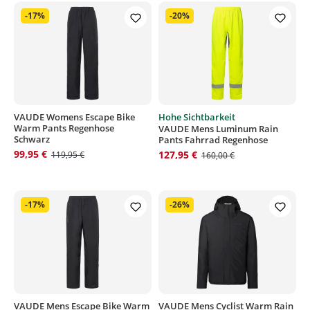
-17%
-20%
VAUDE Womens Escape Bike
Hohe Sichtbarkeit
Warm Pants Regenhose
VAUDE Mens Luminum Rain
Schwarz
Pants Fahrrad Regenhose
99,95 €
127,95 €
119,95 €
160,00 €
-17%
-26%
VAUDE Mens Escape Bike Warm
VAUDE Mens Cyclist Warm Rain