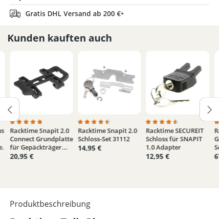
Gratis DHL Versand ab 200 €
*
Kunden kauften auch
us
Racktime Snapit 2.0
Racktime Snapit 2.0
Racktime SECUREIT
R
von 5 Sternen
 Bewertung von 4.5 von 5 Sternen
Durchschnittliche Bewertung von 4.9 von 5 Sternen
Durchschnittliche Bewertung von 4.4 von 5
Durchschnittliche Bew
D
Connect Grundplatte
Schloss-Set 31112
Schloss für SNAPIT
G
e.
für Gepäckträger...
1.0 Adapter
S
14,95 €
20,95 €
12,95 €
6
Produktbeschreibung