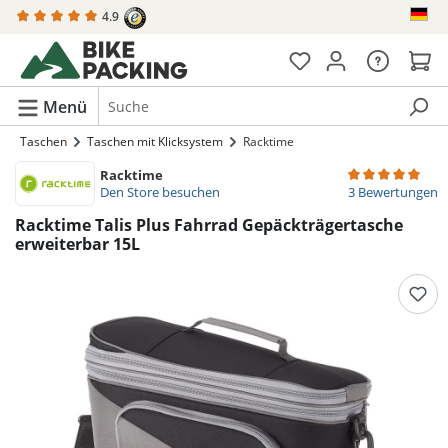
4.9
alt springen
Menü
Taschen
Taschen mit Klicksystem
Racktime
Racktime
Durchschnittlich
Den Store besuchen
3 Bewertungen
Racktime Talis Plus Fahrrad Gepäckträgertasche
erweiterbar 15L
Bildergalerie überspringen