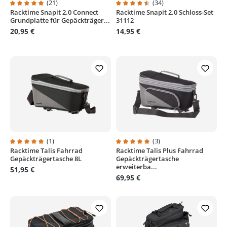
(21)
(34)
Racktime Snapit 2.0 Connect
Racktime Snapit 2.0 Schloss-Set
Durchschnittliche Bewertung von 4.9 von 5 Sternen
Durchschnittliche Bewertung von
Grundplatte für Gepäckträger...
31112
20,95 €
14,95 €
(1)
(3)
Racktime Talis Fahrrad
Racktime Talis Plus Fahrrad
Durchschnittliche Bewertung von 5 von 5 Sternen
Durchschnittliche Bewertung von
Gepäckträgertasche 8L
Gepäckträgertasche
erweiterba...
51,95 €
69,95 €