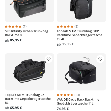
(1)
(2)
SKS Infinity Urban Trunkbag
Topeak MTM Trunkbag DXP
Durchschnittliche Bewertung von 5 von 5 Sternen
Durchschnittliche Bewertung von
Racktime 8L
Racktime Gepäckträgertasche
19.4L
85,95 €
ab
95,95 €
ab
Topeak MTM Trunkbag EX
(24)
Racktime Gepäckträgertasche
VAUDE Cycle Rack Racktime
Durchschnittliche Bewertung von
8L
Gepäckträgertasche 11L
65,95 €
ab
74,95 €