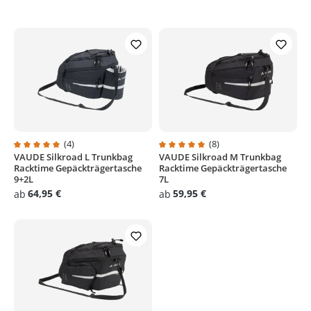
(4)
(8)
VAUDE Silkroad L Trunkbag
VAUDE Silkroad M Trunkbag
Durchschnittliche Bewertung von 5 von 5 Sternen
Durchschnittliche Bewertung von
Racktime Gepäckträgertasche
Racktime Gepäckträgertasche
9+2L
7L
64,95 €
59,95 €
ab
ab