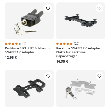
(4)
(20)
Racktime SECUREIT Schloss für
Racktime SNAPIT 2.0 Adapter
Durchschnittliche Bewertung von 4.5 von 5 Sternen
Durchschnittliche Bewertung von
SNAPIT 1.0 Adapter
Platte für Racktime
Gepäckträger
12,95 €
16,95 €