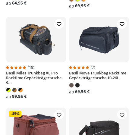
64,95 €
ab
69,95 €
ab
(18)
(7)
Basil Miles Trunkbag XL Pro
Basil Move Trunkbag Racktime
Durchschnittliche Bewertung von 4.9 von 5 Sternen
Durchschnittliche Bewertung von
Racktime Gepäckträgertasche
Gepäckträgertasche 10-26L
9...
69,95 €
ab
99,95 €
ab
-45%