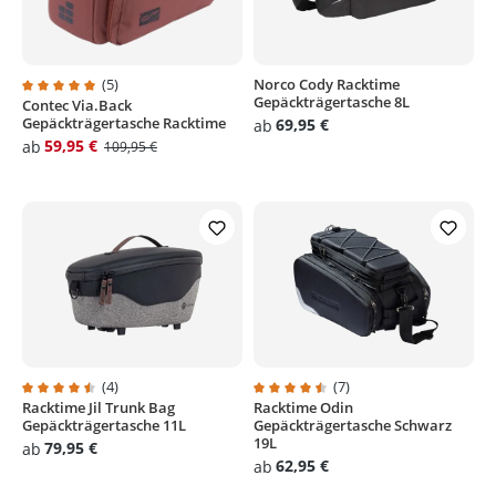
(5)
Norco Cody Racktime
Gepäckträgertasche 8L
Contec Via.Back
Durchschnittliche Bewertung von 5 von 5 Sternen
Gepäckträgertasche Racktime
69,95 €
ab
59,95 €
ab
109,95 €
(4)
(7)
Racktime Jil Trunk Bag
Racktime Odin
Durchschnittliche Bewertung von 4.5 von 5 Sternen
Durchschnittliche Bewertung von
Gepäckträgertasche 11L
Gepäckträgertasche Schwarz
19L
79,95 €
ab
62,95 €
ab