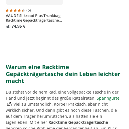
(6)
VAUDE Silkroad Plus Trunkbag
Durchschnittliche Bewertung von 4.5 von 5 Sternen
Racktime Gepäckträgertasche...
74,95 €
ab
Warum eine Racktime
Gepäckträgertasche dein Leben leichter
macht
Du stehst vor deinem Rad, eine vollgepackte Tasche in der
Hand und jetzt beginnt das große Rätselraten.
Spanngurte
? Viel zu umständlich. Körbe? Praktisch, aber nicht
wirklich sicher. Und dann gibt es noch diese Taschen, die
auf dem Träger herumrutschen, als hätten sie ein
Eigenleben. Mit einer
Racktime Gepäckträgertasche
gehören solche Probleme der Vergangenheit an. Ein Klick,