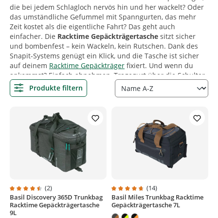
die bei jedem Schlagloch nervös hin und her wackelt? Oder
das umständliche Gefummel mit Spanngurten, das mehr
Zeit kostet als die eigentliche Fahrt? Das geht auch
einfacher. Die
Racktime Gepäckträgertasche
sitzt sicher
und bombenfest – kein Wackeln, kein Rutschen. Dank des
Snapit-Systems genügt ein Klick, und die Tasche ist sicher
auf deinem
Racktime Gepäckträger
fixiert. Und wenn du
ankommst? Einfach abnehmen, Tragegurt über die Schulter
und weiter geht’s.
Produkte filtern
Du hast keinen Racktime Gepäckträger?
In unserem Shop
findest du die passende
Snapit 2.0 Grundplatte
. Da es 2
Generationen vom Snapit System gibt musst du darauf
achten, dass deine Racktime Tasche zur Generation deines
Gepäckträgers passt.
(2)
(14)
Basil Discovery 365D Trunkbag
Basil Miles Trunkbag Racktime
Durchschnittliche Bewertung von 4.5 von 5 Sternen
Durchschnittliche Bewertung von
Racktime Gepäckträgertasche
Gepäckträgertasche 7L
9L