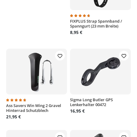
FIXPLUS Strap Spannband /
Durchschnittliche Bewertung von
Spanngurt (23 mm Breite)
8,95 €
Sigma Long Butler GPS
Lenkerhalter 00472
Ass Savers Win Wing 2 Gravel
Durchschnittliche Bewertung von 4.8 von 5 Sternen
Hinterrad Schutzblech
16,95 €
21,95 €