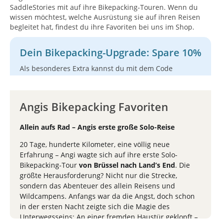
SaddleStories mit auf ihre Bikepacking-Touren. Wenn du
wissen möchtest, welche Ausrüstung sie auf ihren Reisen
begleitet hat, findest du ihre Favoriten bei uns im Shop.
Dein Bikepacking-Upgrade: Spare 10%
Als besonderes Extra kannst du mit dem Code
auf deine Bestellung 10% sparen!
(*ausgenommen sind Geschenkgutscheine, bereits
reduzierte Artikel, Fahrräder und Rahmen.) Viel Spaß
Angis Bikepacking Favoriten
beim Stöbern und Entdecken!
Allein aufs Rad – Angis erste große Solo-Reise
@saddlestories.at
@saddlestories_at
20 Tage, hunderte Kilometer, eine völlig neue
Erfahrung – Angi wagte sich auf ihre erste Solo-
Bikepacking-Tour
von Brüssel nach Land’s End
. Die
größte Herausforderung? Nicht nur die Strecke,
sondern das Abenteuer des allein Reisens und
Wildcampens. Anfangs war da die Angst, doch schon
in der ersten Nacht zeigte sich die Magie des
Unterwegsseins: An einer fremden Haustür geklopft –