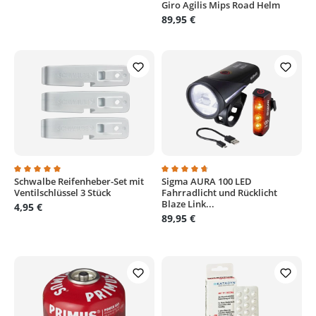
Giro Agilis Mips Road Helm
Durchschnittliche Bewertung von
89,95 €
Schwalbe Reifenheber-Set mit
Sigma AURA 100 LED
Durchschnittliche Bewertung von 5 von 5 Sternen
Durchschnittliche Bewertung von
Ventilschlüssel 3 Stück
Fahrradlicht und Rücklicht
Blaze Link...
4,95 €
89,95 €