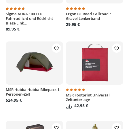
Sigma AURA 100 LED
Ergon BT Road / Allroad /
Durchschnittliche Bewertung von 4.7 von 5 Sternen
Durchschnittliche Bewertung von
Fahrradlicht und Rücklicht
Gravel Lenkerband
Blaze Link...
29,95 €
89,95 €
MSR Hubba Hubba Bikepack 1-
Personen-Zelt
MSR Footprint Universal
Durchschnittliche Bewertung von
Zeltunterlage
524,95 €
42,95 €
ab