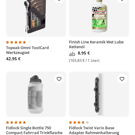
Finish Line Keramik Wet Lube
Kettenöl
Topeak Omni ToolCard
Durchschnittliche Bewertung von 5 von 5 Sternen
Werkzeugset
8,95 €
ab
42,95 €
(165,83 € / 1 Liter)
Fidlock Single Bottle 750
Fidlock Twist Vario Base
Durchschnittliche Bewertung von 5 von 5 Sternen
Durchschnittliche Bewertung von
Compact Fahrrad Trinkflasche
Adapter Rahmenhalterung