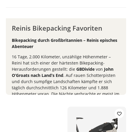
Reinis Bikepacking Favoriten
Bikepacking durch Großbritannien – Reinis episches
Abenteuer
16 Tage, 2.000 Kilometer, unzählige Höhenmeter –
Reini hat sich einer der härtesten Bikepacking-
Herausforderungen gestellt: die
GBDivide
von
John
O’Groats nach Land’s End
. Auf rauen Schotterpisten
und durch sumpfige Landschaften kämpfte er sich
täglich durchschnittlich 126 Kilometer und 1.888
Höhenmeter voran. Die Nächte verbrachte er meist im
Zelt, fernab von jeglichem Komfort – und völlig ohne
Kontakt zu Angi. Erst am vereinbarten Zielpunkt in
Land’s End gab es das große Wiedersehen. Ein
Abenteuer voller Einsamkeit, Ausdauer und
ungezähmter Natur – im Frühjahr 2024 einmal quer
durch Großbritannien!