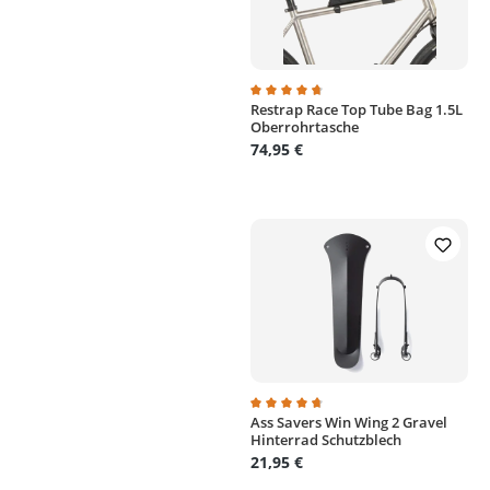
Restrap Race Top Tube Bag 1.5L
Durchschnittliche Bewertung von
Oberrohrtasche
74,95 €
Ass Savers Win Wing 2 Gravel
Durchschnittliche Bewertung von
Hinterrad Schutzblech
21,95 €