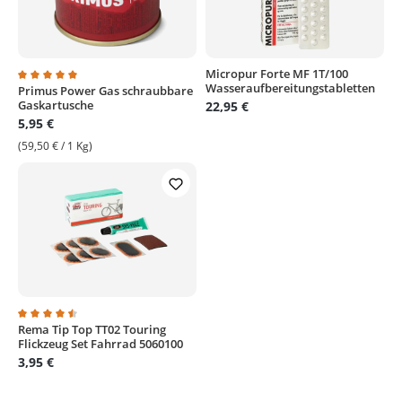
Micropur Forte MF 1T/100
Wasseraufbereitungstabletten
Primus Power Gas schraubbare
Durchschnittliche Bewertung von 5 von 5 Sternen
Gaskartusche
22,95 €
5,95 €
(59,50 € / 1 Kg)
Rema Tip Top TT02 Touring
Durchschnittliche Bewertung von 4.5 von 5 Sternen
Flickzeug Set Fahrrad 5060100
3,95 €