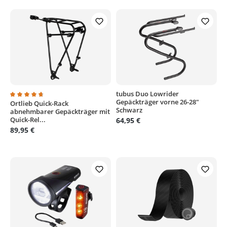
tubus Duo Lowrider
Gepäckträger vorne 26-28"
Ortlieb Quick-Rack
Durchschnittliche Bewertung von 4.7 von 5 Sternen
Schwarz
abnehmbarer Gepäckträger mit
Quick-Rel...
64,95 €
89,95 €