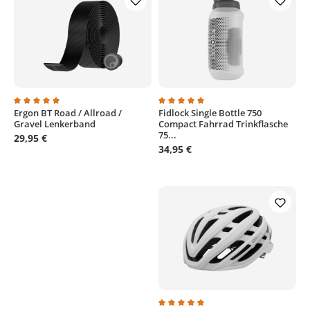
Ergon BT Road / Allroad /
Fidlock Single Bottle 750
Durchschnittliche Bewertung von 5 von 5 Sternen
Durchschnittliche Bewertung von
Gravel Lenkerband
Compact Fahrrad Trinkflasche
75...
29,95 €
34,95 €