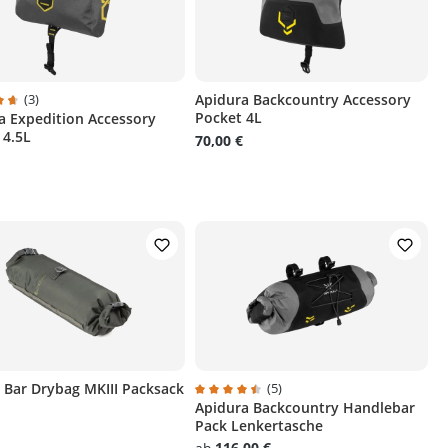
(3)
Apidura Backcountry Accessory
Pocket 4L
a Expedition Accessory
ternen
hnittliche Bewertung von 4.6 von 5 Sternen
 4.5L
70,00 €
 Bar Drybag MKIII Packsack
(5)
Apidura Backcountry Handlebar
ternen
Durchschnittliche Bewertung von 4.6 
Pack Lenkertasche
116,00 €