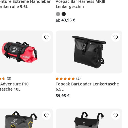
nture Extreme Handlebar-
Acepac Bar Harness MKIII
ternen
chnittliche Bewertung von 4 von 5 Sternen
Durchschnittliche Bewertung von 5 v
enkerrolle 9.6L
Lenkergeschirr
43,95 €
ab
(3)
(2)
Z Adventure F10
Topeak BarLoader Lenkertasche
ternen
hnittliche Bewertung von 4.6 von 5 Sternen
Durchschnittliche Bewertung von 5 v
tasche 10L
6.5L
59,95 €