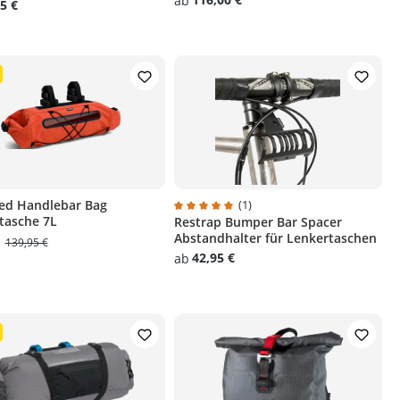
ab
5 €
ed Handlebar Bag
(1)
tasche 7L
Restrap Bumper Bar Spacer
 Sternen
Durchschnittliche Bewertung von 5 v
Abstandhalter für Lenkertaschen
€
139,95 €
42,95 €
ab