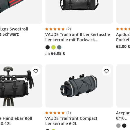
igns Sweetroll
(2)
e Schwarz
VAUDE Trailfront II Lenkertasche
Apidur
Durchschnittliche Bewertung von 5 von 5 S
Durchsc
Lenkerrolle mit Packsack...
Pocket
62,00 €
66,95 €
ab
n
)
(1)
Acepac
8/16L
e Handlebar Roll
VAUDE Trailfront Compact
liche Bewertung von 4.6 von 5 Sternen
Durchschnittliche Bewertung von 5 von 5 S
n
10-12L
Lenkerrolle 6.2L
n