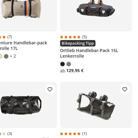
(7)
(5)
nture Handlebar-pack
chnittliche Bewertung von 5 von 5 Sternen
Durchschnittliche Bewertung von 5 v
Bikepacking Tipp
rolle 17L
Ortlieb Handlebar-Pack 15L
+ 2
Lenkerrolle
129,95 €
ab
(3)
(1)