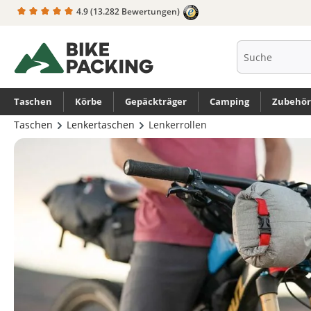
4.9
(13.282 Bewertungen)
springen
Zur Hauptnavigation springen
Taschen
Körbe
Gepäckträger
Camping
Zubehör
Taschen
Lenkertaschen
Lenkerrollen