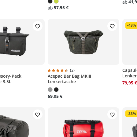
41,9
ab
n
57,95 €
ab
n
-43%
)
(2)
Capsul
Lenker
ssory-Pack
Acepac Bar Bag MKIII
liche Bewertung von 4.7 von 5 Sternen
Durchschnittliche Bewertung von 4.5 von 5
e 3.5L
Lenkertasche
79,95 
59,95 €
-33%