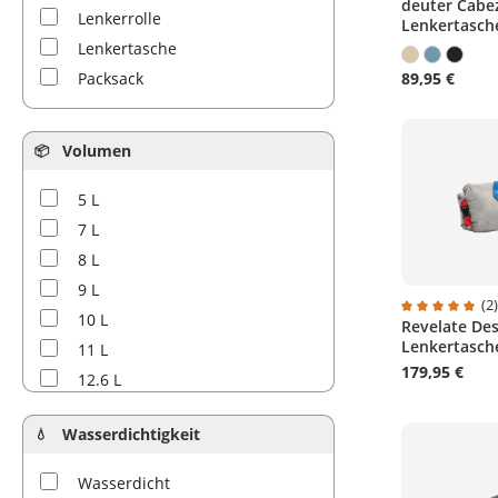
deuter Cabe
Durchschnitt
Lenkerrolle
Lenkertasch
Lenkertasche
Packsack
89,95 €
Volumen
5 L
7 L
8 L
9 L
(2
10 L
Revelate De
Durchschnitt
Lenkertasche
11 L
179,95 €
12.6 L
13 L
Wasserdichtigkeit
14 L
15 L
Wasserdicht