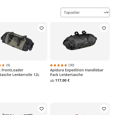
(9)
(30)
 FrontLoader
Apidura Expedition Handlebar
 Sternen
hnittliche Bewertung von 4.6 von 5 Sternen
Durchschnittliche Bewertung von 4.7 
tasche Lenkerrolle 12L
Pack Lenkertasche
117,00 €
ab