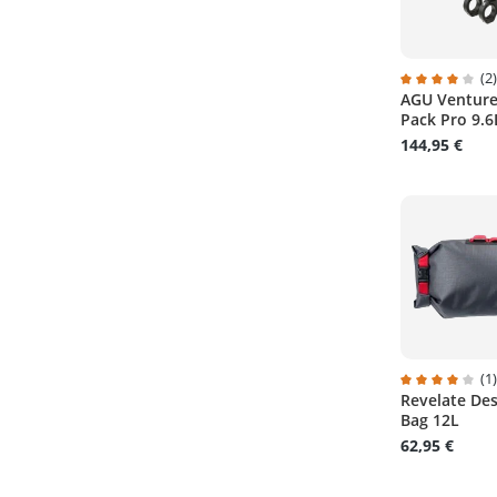
(2
AGU Venture
Durchschnitt
Pack Pro 9.6
144,95 €
(1
Revelate Des
Durchschnitt
Bag 12L
62,95 €