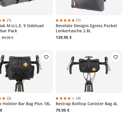
(1)
(1)
ak M.U.L.E. 9 Sideload
Revelate Designs Egress Pocket
chnittliche Bewertung von 5 von 5 Sternen
Durchschnittliche Bewertung von 5 v
bar Pack
Lenkertasche 2.8L
€
139,95 €
89,95 €
(2)
(4)
p Holster Bar Bag Plus 18L
Restrap Rolltop Canister Bag 4L
ternen
chnittliche Bewertung von 5 von 5 Sternen
Durchschnittliche Bewertung von 4 v
 €
79,95 €