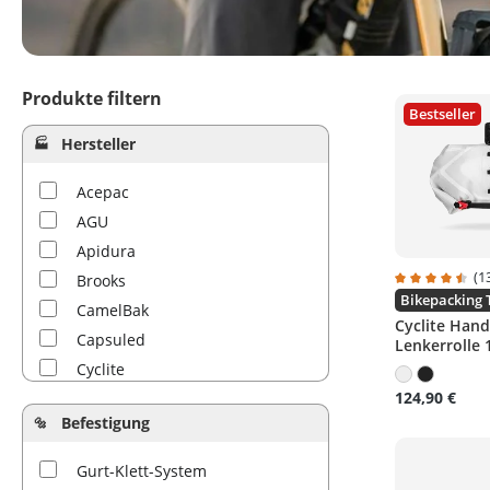
Produkte filtern
Bestseller
Hersteller
Acepac
AGU
Apidura
(1
Brooks
Durchschnitt
Bikepacking 
CamelBak
Cyclite Handl
Capsuled
Lenkerrolle 
Cyclite
124,90 €
deuter
Befestigung
Fjällräven
KLICKfix
Gurt-Klett-System
Old Man Mountain