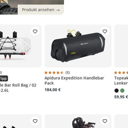
3)
(8)
Apidura Expedition Handlebar
Topeak
liche Bewertung von 4.6 von 5 Sternen
Durchschnittliche Bewertung von 4.6 von 5
Durchsc
Tipp
Pack
Lenker
e Bar Roll Bag / 02
184,00 €
12.6L
59,95 €