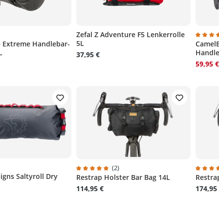
)
Zefal Z Adventure F5 Lenkerrolle
5L
 Extreme Handlebar-
CamelB
liche Bewertung von 4 von 5 Sternen
Durchs
L
Handle
37,95 €
59,95 
)
(2)
igns Saltyroll Dry
liche Bewertung von 4 von 5 Sternen
Restrap Holster Bar Bag 14L
Restra
Durchschnittliche Bewertung von 5 von 5 S
Durchs
114,95 €
174,95