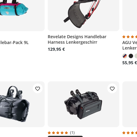
)
Revelate Designs Handlebar
Harness Lenkergeschirr
lebar-Pack 9L
AGU Ve
liche Bewertung von 4.5 von 5 Sternen
Durchs
Lenker
129,95 €
55,95 €
)
(1)