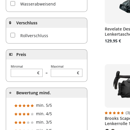
16 L
Wasserabweisend
18 L
Verschluss
Revelate Des
Lenkertasch
Rollverschluss
129,95 €
Preis
Minimal
Maximal
€
–
€
Bewertung mind.
min. 5/5
Filter hinzufügen: Minimum Bewertung von 5 von 5 Sterne
(3
min. 4/5
Brooks Scap
Durchschnitt
Filter hinzufügen: Minimum Bewertung von 4 von 5 Sterne
min. 3/5
Lenkerrolle 
Filter hinzufügen: Minimum Bewertung von 3 von 5 Sterne