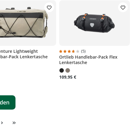
nture Lightweight
(5)
bar-Pack Lenkertasche
Ortlieb Handlebar-Pack Flex
Durchschnittliche Bewertung von 3.8 
Lenkertasche
109,95 €
aden