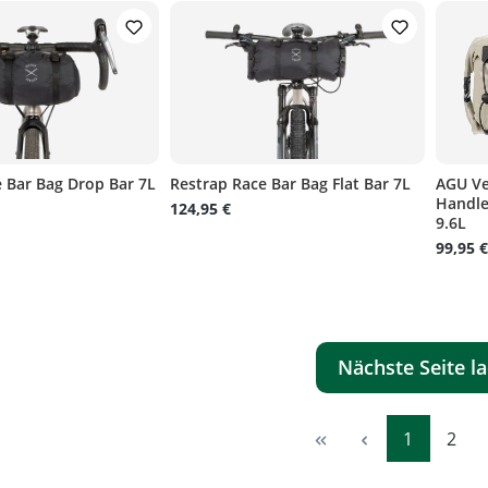
 Bar Bag Drop Bar 7L
Restrap Race Bar Bag Flat Bar 7L
AGU Ve
Handle
124,95 €
9.6L
99,95 €
Nächste Seite l
Seite
Seite
1
2