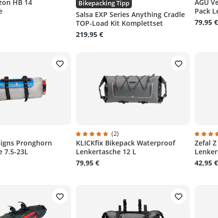
zon HB 14
AGU Ve
liche Bewertung von 5 von 5 Sternen
Durchschnittliche Bewertung von 5 von 5 S
Durchs
Bikepacking Tipp
e
Pack L
Salsa EXP Series Anything Cradle
79,95 €
TOP-Load Kit Komplettset
219,95 €
)
(2)
signs Pronghorn
KLICKfix Bikepack Waterproof
Zefal 
liche Bewertung von 5 von 5 Sternen
Durchschnittliche Bewertung von 5 von 5 S
Durchsc
 7.5-23L
Lenkertasche 12 L
Lenker
79,95 €
42,95 €