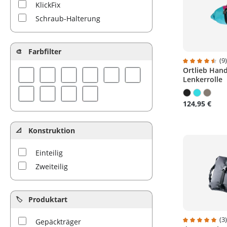
KlickFix
ORTLIEB
Schraub-Halterung
Restrap
Revelate Designs
Farbfilter
Salsa
(9
Topeak
Ortlieb Hand
Durchschnitt
Lenkerrolle
VAUDE
WholeGrain Cycles
124,95 €
Zefal
Konstruktion
Einteilig
Zweiteilig
Produktart
(3
Gepäckträger