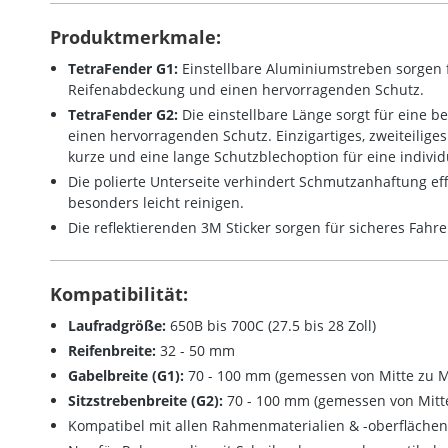
Produktmerkmale:
TetraFender G1:
Einstellbare Aluminiumstreben sorgen 
Reifenabdeckung und einen hervorragenden Schutz.
TetraFender G2
:
Die einstellbare Länge sorgt für eine 
einen hervorragenden Schutz. Einzigartiges, zweiteilige
kurze und eine lange Schutzblechoption für eine indivi
Die polierte Unterseite verhindert Schmutzanhaftung eff
besonders leicht reinigen.
Die reflektierenden 3M Sticker sorgen für sicheres Fahr
Kompatibilität:
Laufradgröße:
650B bis 700C (27.5 bis 28 Zoll)
Reifenbreite:
32 - 50 mm
Gabelbreite (G1):
70 - 100 mm (gemessen von Mitte zu 
Sitzstrebenbreite (G2):
70 - 100 mm (gemessen von M
Kompatibel mit allen Rahmenmaterialien & -oberflächen