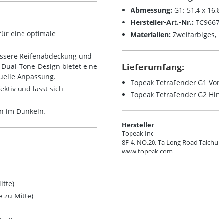
Abmessung:
G1: 51,4 x 16,
Hersteller-Art.-Nr.:
TC9667
für eine optimale
Materialien:
Zweifarbiges,
bessere Reifenabdeckung und
Lieferumfang:
s Dual-Tone-Design bietet eine
duelle Anpassung.
Topeak TetraFender G1 Vo
ektiv und lässt sich
Topeak TetraFender G2 Hi
en im Dunkeln.
Hersteller
Topeak Inc
8F-4, NO.20, Ta Long Road Taich
www.topeak.com
Mitte)
itte zu Mitte)