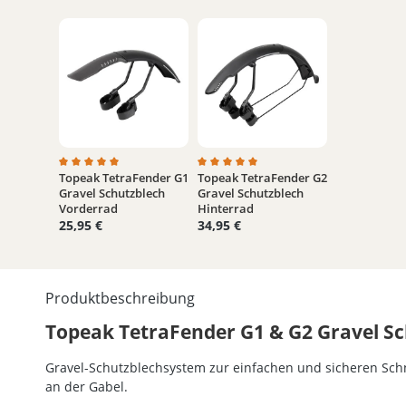
Topeak TetraFender G1
Topeak TetraFender G2
Durchschnittliche Bewertung von 5 von 5 Sternen
Durchschnittliche Bewertung von 
Gravel Schutzblech
Gravel Schutzblech
Vorderrad
Hinterrad
25,95 €
34,95 €
Produktbeschreibung
Topeak TetraFender G1 & G2 Gravel Sc
Gravel-Schutzblechsystem zur einfachen und sicheren Sch
an der Gabel.