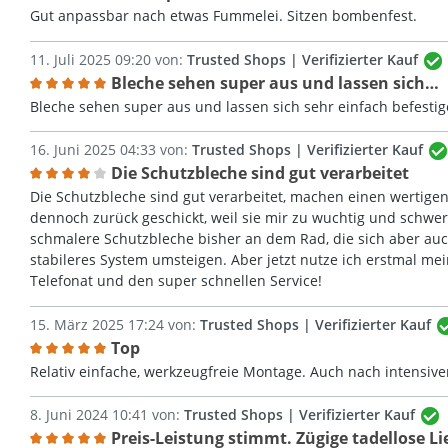
Bewertung mit 5 von 5 Sternen
Gut anpassbar nach etwas Fummelei. Sitzen bombenfest.
11. Juli 2025 09:20 von:
Trusted Shops | Verifizierter Kauf
Bleche sehen super aus und lassen sich…
Bewertung mit 5 von 5 Sternen
Bleche sehen super aus und lassen sich sehr einfach befestig
16. Juni 2025 04:33 von:
Trusted Shops | Verifizierter Kauf
Die Schutzbleche sind gut verarbeitet
Bewertung mit 4 von 5 Sternen
Die Schutzbleche sind gut verarbeitet, machen einen wertigen
dennoch zurück geschickt, weil sie mir zu wuchtig und schwer
schmalere Schutzbleche bisher an dem Rad, die sich aber auch
stabileres System umsteigen. Aber jetzt nutze ich erstmal mei
Telefonat und den super schnellen Service!
15. März 2025 17:24 von:
Trusted Shops | Verifizierter Kauf
Top
Bewertung mit 5 von 5 Sternen
Relativ einfache, werkzeugfreie Montage. Auch nach intensiver 
8. Juni 2024 10:41 von:
Trusted Shops | Verifizierter Kauf
Preis-Leistung stimmt. Zügige tadellose L