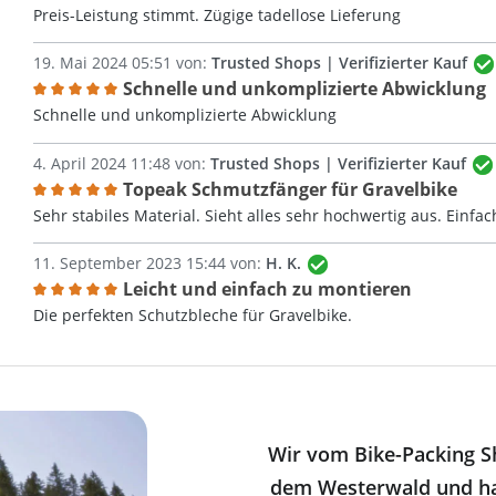
Bewertung mit 5 von 5 Sternen
Preis-Leistung stimmt. Zügige tadellose Lieferung
19. Mai 2024 05:51 von:
Trusted Shops | Verifizierter Kauf
Schnelle und unkomplizierte Abwicklung
Bewertung mit 5 von 5 Sternen
Schnelle und unkomplizierte Abwicklung
4. April 2024 11:48 von:
Trusted Shops | Verifizierter Kauf
Topeak Schmutzfänger für Gravelbike
Bewertung mit 5 von 5 Sternen
Sehr stabiles Material. Sieht alles sehr hochwertig aus. Einfa
11. September 2023 15:44 von:
H. K.
Leicht und einfach zu montieren
Bewertung mit 5 von 5 Sternen
Die perfekten Schutzbleche für Gravelbike.
Wir vom Bike-Packing S
dem Westerwald und ha