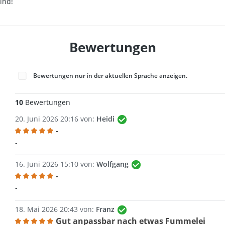
ind!
Bewertungen
Bewertungen nur in der aktuellen Sprache anzeigen.
10
Bewertungen
20. Juni 2026 20:16 von:
Heidi
-
Bewertung mit 5 von 5 Sternen
-
16. Juni 2026 15:10 von:
Wolfgang
-
Bewertung mit 5 von 5 Sternen
-
18. Mai 2026 20:43 von:
Franz
Gut anpassbar nach etwas Fummelei