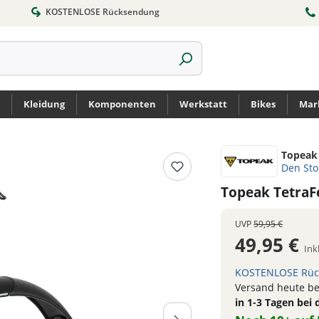
KOSTENLOSE Rücksendung
Kleidung
Komponenten
Werkstatt
Bikes
Mar
Topeak
Den St
Topeak TetraF
UVP
59,95 €
49,95 €
Ink
KOSTENLOSE Rüc
Versand heute bei
in 1-3 Tagen bei 