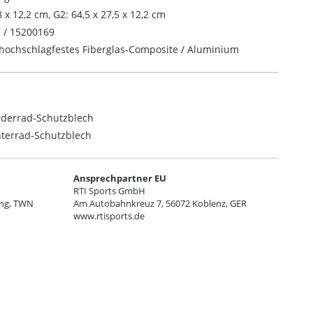
8 x 12,2 cm, G2: 64,5 x 27,5 x 12,2 cm
 /
15200169
 hochschlagfestes Fiberglas-Composite / Aluminium
rderrad-Schutzblech
nterrad-Schutzblech
Ansprechpartner EU
RTI Sports GmbH
ung, TWN
Am Autobahnkreuz 7, 56072 Koblenz, GER
www.rtisports.de