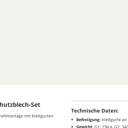
5 von 5 Sternen
hutzblech-Set
Technische Daten:
nellmontage mit Klettgurten
Befestigung:
Klettgurte an
Gewicht:
G1: 194 g, G2: 34