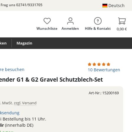
Frag uns 02741/9331705
Deutsch
Wunschliste
Anmelden
Hilfe & Kontakt
0,00 €
ken
Magazin
ore besuchen
Durchschnittliche Bew
10 Bewertungen
ender G1 & G2 Gravel Schutzblech-Set
Art-Nr.:
15200169
l. MwSt.
zzgl. Versand
ksendung
 Bestellung bis 11 Uhr.
dir
(innerhalb DE)