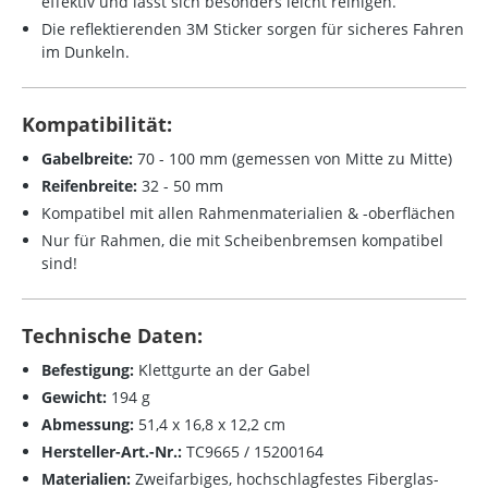
effektiv und lässt sich besonders leicht reinigen.
Die reflektierenden 3M Sticker sorgen für sicheres Fahren
im Dunkeln.
Kompatibilität:
Gabelbreite:
70 - 100 mm (gemessen von Mitte zu Mitte)
Reifenbreite:
32 - 50 mm
Kompatibel mit allen Rahmenmaterialien & -oberflächen
Nur für Rahmen, die mit Scheibenbremsen kompatibel
sind!
Technische Daten:
Befestigung:
Klettgurte an der Gabel
Gewicht:
1
94 g
Abmessung:
51,4 x 16,8 x 12,2 cm
Hersteller-Art.-Nr.:
TC9665 /
15200164
Materialien:
Zweifarbiges, hochschlagfestes Fiberglas-