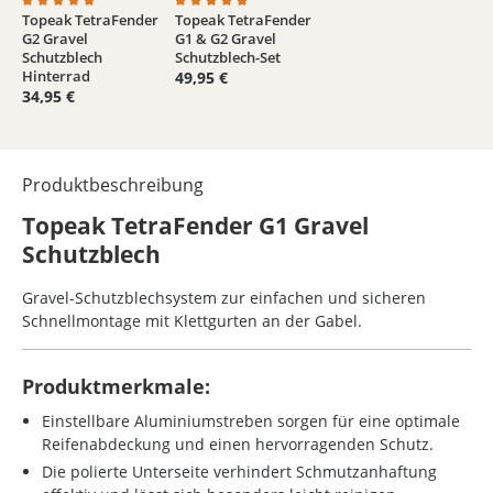
Topeak TetraFender
Topeak TetraFender
Durchschnittliche Bewertung von 5 von 5 Sternen
Durchschnittliche Bewertung von 4.9 von 5
G2 Gravel
G1 & G2 Gravel
Schutzblech
Schutzblech-Set
Hinterrad
49,95 €
34,95 €
Produktbeschreibung
Topeak TetraFender G1 Gravel
Schutzblech
Gravel-Schutzblechsystem zur einfachen und sicheren
Schnellmontage mit Klettgurten an der Gabel.
Produktmerkmale:
Einstellbare Aluminiumstreben sorgen für eine optimale
Reifenabdeckung und einen hervorragenden Schutz.
Die polierte Unterseite verhindert Schmutzanhaftung