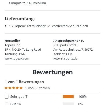
Composite / Aluminium
Lieferumfang:
1 x Topeak TetraFender G1 Vorderrad-Schutzblech
Hersteller
Ansprechpartner EU
Topeak Inc
RTI Sports GmbH
8F-4, NO.20, Ta Long Road
Am Autobahnkreuz 7, 56072
Taichung, TWN
Koblenz, GER
www.topeak.com
www.rtisports.de
Bewertungen
1 von 1 Bewertungen
5 von 5 Sternen
Durchschnittliche Bewertung von 5 von 5 Sternen
Sehr gut (1)
100%
Gut (0)
0%