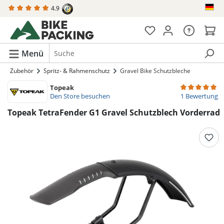
4.9
alt springen
Menü
Zubehör
Spritz- & Rahmenschutz
Gravel Bike Schutzbleche
Topeak
Durchschnittli
Den Store besuchen
1 Bewertung
Topeak TetraFender G1 Gravel Schutzblech Vorderrad
Bildergalerie überspringen