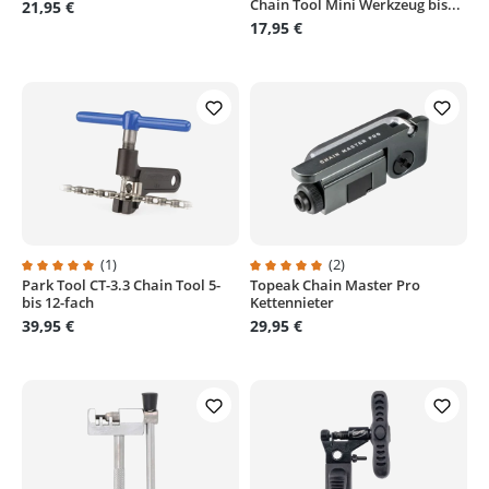
Chain Tool Mini Werkzeug bis...
21,95 €
17,95 €
(1)
(2)
Park Tool CT-3.3 Chain Tool 5-
Topeak Chain Master Pro
Durchschnittliche Bewertung von 5 von 5 Sternen
Durchschnittliche Bewertung von
bis 12-fach
Kettennieter
39,95 €
29,95 €