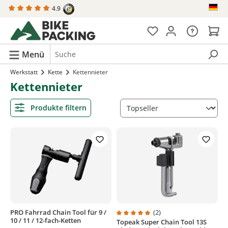
4.9
alt springen
Menü
Werkstatt
Kette
Kettennieter
Kettennieter
Produkte filtern
PRO Fahrrad Chain Tool für 9 /
(2)
10 / 11 / 12-fach-Ketten
Topeak Super Chain Tool 13S
Durchschnittliche Bewertung von