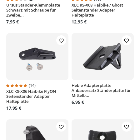
Ursus Ständer-Klemmplatte
XLC KS-X08 Haibike / Ghost
Durchschnittliche Bewertung von 3 von 5 Sternen
Durchschnittliche Bewertung von
Schwarz mit Schraube für
Seitenständer Adapter
Zweibe...
Halteplatte
7,95 €
12,95 €
(14)
Hebie Adapterplatte
Anbauersatz Ständerplatte für
XLC KS-X06 Haibike FlyON
Durchschnittliche Bewertung von 5 von 5 Sternen
Mittelb...
Seitenständer Adapter
Halteplatte
6,95 €
17,95 €