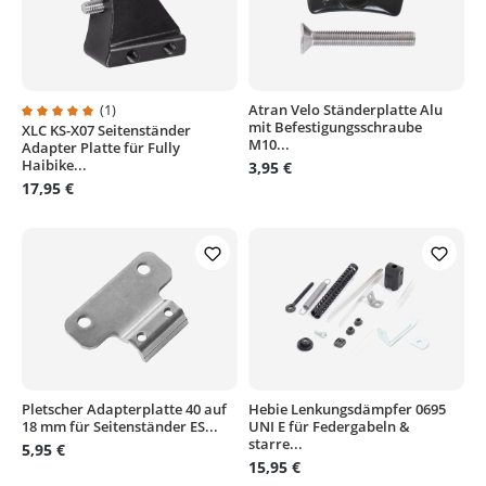
(1)
Atran Velo Ständerplatte Alu
mit Befestigungsschraube
XLC KS-X07 Seitenständer
Durchschnittliche Bewertung von 5 von 5 Sternen
M10...
Adapter Platte für Fully
Haibike...
3,95 €
17,95 €
Pletscher Adapterplatte 40 auf
Hebie Lenkungsdämpfer 0695
18 mm für Seitenständer ES...
UNI E für Federgabeln &
starre...
5,95 €
15,95 €