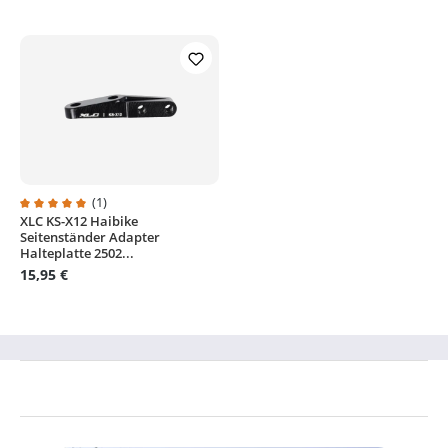
(1)
XLC KS-X12 Haibike
Durchschnittliche Bewertung von 5 von 5 Sternen
Seitenständer Adapter
Halteplatte 2502...
15,95 €