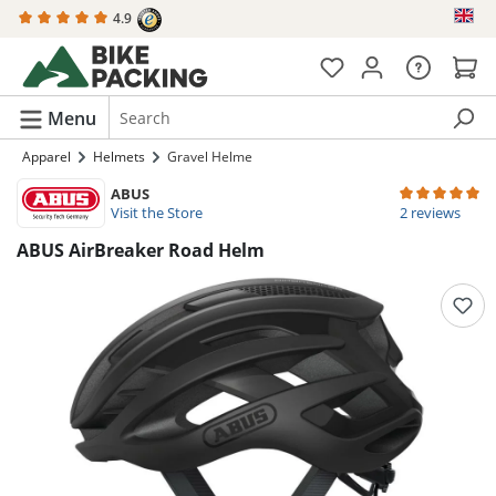
4.9
in content
Menu
Apparel
Helmets
Gravel Helme
ABUS
Average rating 
Visit the Store
2 reviews
ABUS AirBreaker Road Helm
Skip image gallery