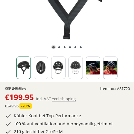
RRP
249,95 €
Item no.:
A81720
€199.95
Incl. VAT
excl. shipping
€249.95
-20%
Kühler Kopf bei Top-Performance
100 % auf Ventilation und Aerodynamik getrimmt
210 g leicht bei Größe M