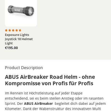
Exposure Lights
Average rating of 4.8 out of 5 stars
Joystick 18 Helmet
Light
€195.00
Product Description
ABUS AirBreaker Road Helm - ohne
Kompromisse von Profis für Profis
Im Rennen ist Höchstleistung auf jeder Etappe
entscheidend, sei es beim steilen Anstieg oder im rasanten
Sprint. Der
ABUS AirBreaker
begleitet dich dabei auf jedem
Kilometer. Dank der Wabenstruktur des innovativen Multi