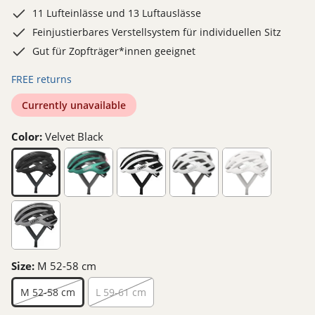
11 Lufteinlässe und 13 Luftauslässe
Feinjustierbares Verstellsystem für individuellen Sitz
Gut für Zopfträger*innen geeignet
FREE returns
Currently unavailable
Color:
Velvet Black
Size:
M 52-58 cm
M 52-58 cm
L 59-61 cm