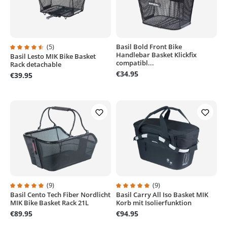
(5)
Basil Bold Front Bike
Handlebar Basket Klickfix
Basil Lesto MIK Bike Basket
Average rating of 4.6 out of 5 stars
compatibl...
Rack detachable
€34.95
€39.95
(9)
(9)
Basil Cento Tech Fiber Nordlicht
Basil Carry All Iso Basket MIK
Average rating of 4.8 out of 5 stars
Average rating of 5 out of 5 stars
MIK Bike Basket Rack 21L
Korb mit Isolierfunktion
€89.95
€94.95