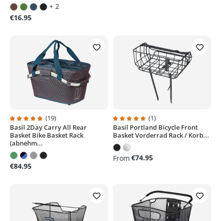
+ 2
€16.95
(19)
(1)
Basil 2Day Carry All Rear
Basil Portland Bicycle Front
Average rating of 4.9 out of 5 stars
Average rating of 5 out of 5 stars
Basket Bike Basket Rack
Basket Vorderrad Rack / Korb...
(abnehm...
€74.95
From
€84.95