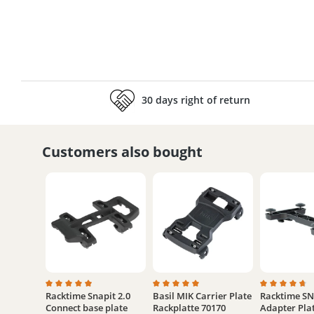
30 days right of return
Customers also bought
Racktime Snapit 2.0
Basil MIK Carrier Plate
Racktime SN
Average rating of 4.9 out of 5 stars
Average rating of 5 out of 5 stars
Average rati
Connect base plate
Rackplatte 70170
Adapter Plat