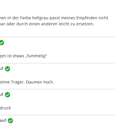
emen in der Farbe hellgrau passt meines Empfinden nicht
ar oder durch einen anderen leicht zu ersetzen.
gen ist etwas „fummelig“
uf
cktime Träger. Daumen hoch.
uf
ndruck
Kauf