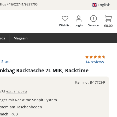
ll us +49(0)2741/9331705
English
Wishlist
Login
Service
€0.00
nds
Magazin
e Store
Average rating of 4
14 reviews
runkbag Racktasche 7L MIK, Racktime
Item no.:
B-17753-R
. VAT
excl. shipping
äger mit Racktime Snapit System
System am Taschenboden
nach IPX 3