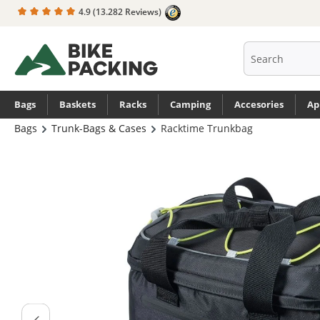
4.9
(13.282 Reviews)
search
Skip to main navigation
Bags
Baskets
Racks
Camping
Accesories
Ap
Bags
Trunk-Bags & Cases
Racktime Trunkbag
Skip image gallery