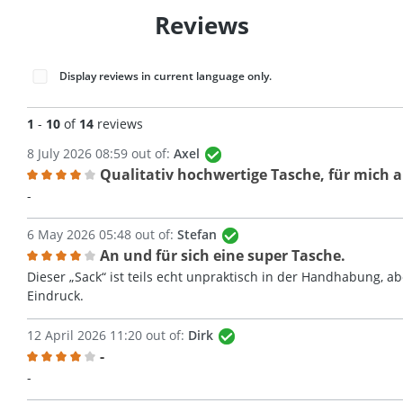
Reviews
Display reviews in current language only.
1
-
10
of
14
reviews
8 July 2026 08:59 out of:
Axel
Qualitativ hochwertige Tasche, für mich a
Review with rating of 4 out of 5 stars
-
6 May 2026 05:48 out of:
Stefan
An und für sich eine super Tasche.
Review with rating of 4 out of 5 stars
Dieser „Sack“ ist teils echt unpraktisch in der Handhabung, a
Eindruck.
12 April 2026 11:20 out of:
Dirk
-
Review with rating of 4 out of 5 stars
-