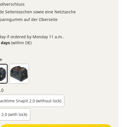
ollverschluss
e Seitentaschen sowie eine Netztasche
Spanngummi auf der Oberseite
ay if ordered by Monday 11 a.m..
3 days
(within DE)
e
.0
acktime Snapit 2.0 (without lock)
2.0 (with lock)
ter the desired amount or use the buttons to increase or decrease the quanti