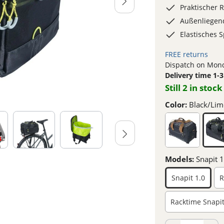
Praktischer R
Außenliegend
Elastisches 
FREE returns
Dispatch on Mond
Delivery time 1-
Still 2 in stock
Color:
Black/Lim
Models:
Snapit 1
Snapit 1.0
R
Racktime Snapit 
Product Quantity: En