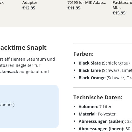
ck
Adapter
70195 for MIK Adap...
Packtasch
MI...
€12.95
€11.95
€15.95
Racktime Snapit
Farben:
rt effizienten Stauraum und
Black Slate
(Schiefergrau)
tbaren Begleiter für
Black Lime
(Schwarz, Limet
ckensack
aufgebaut und
Black Orange
(Schwarz, O
Technische Daten:
ubehör)
Volumen:
7 Liter
Material:
Polyester
Abmessungen (außen):
32
Abmessungen (innen):
30 