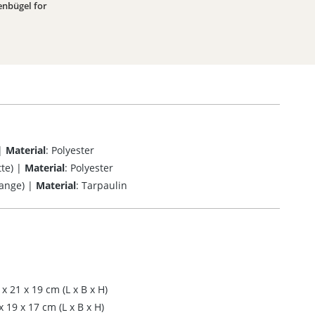
enbügel for
 |
Material
: Polyester
te) |
Material
: Polyester
range) |
Material
: Tarpaulin
 x 21 x 19 cm (L x B x H)
x 19 x 17 cm (L x B x H)