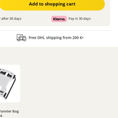
Add to shopping cart
 after 30 days
Pay in 30 days
Free DHL shipping from 200 €
*
Pannier Bag
ting of 5 out of 5 stars
94