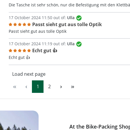
Review with rating of 5 out of 5 stars
Die Tasche ist sehr schön, nur die Befestigung mit den Klettbä
17 October 2024 11:50 out of:
Ulla
Passt sieht gut aus tolle Optik
Review with rating of 5 out of 5 stars
Passt sieht gut aus tolle Optik
17 October 2024 11:19 out of:
Ulla
Echt gut 👍
Review with rating of 5 out of 5 stars
Echt gut 👍
Load next page
Page
Page
1
2
At the Bike-Packing Sho