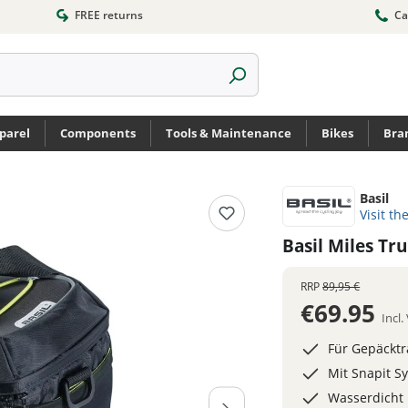
FREE returns
Ca
parel
Components
Tools & Maintenance
Bikes
Bra
Basil
Visit th
Basil Miles T
RRP
89,95 €
€69.95
Incl
Für Gepäcktr
Mit Snapit 
Wasserdicht 