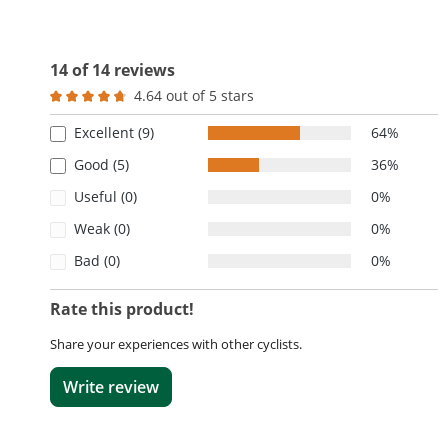
14 of 14 reviews
4.64 out of 5 stars
Average rating of 4.6 out of 5 stars
Excellent (9)
64%
Good (5)
36%
Useful (0)
0%
Weak (0)
0%
Bad (0)
0%
Rate this product!
Share your experiences with other cyclists.
Write review