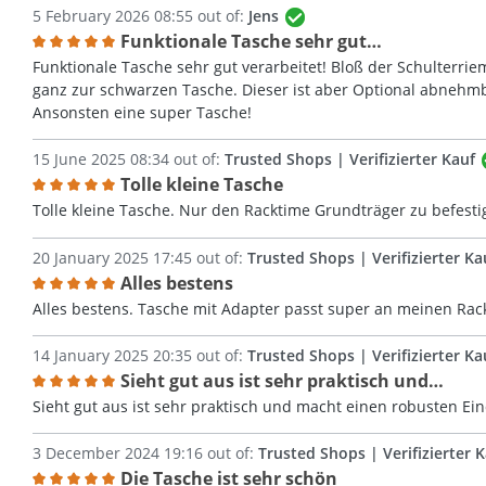
5 February 2026 08:55 out of:
Jens
Funktionale Tasche sehr gut…
Review with rating of 5 out of 5 stars
Funktionale Tasche sehr gut verarbeitet! Bloß der Schulterri
ganz zur schwarzen Tasche. Dieser ist aber Optional abnehmb
Ansonsten eine super Tasche!
15 June 2025 08:34 out of:
Trusted Shops | Verifizierter Kauf
Tolle kleine Tasche
Review with rating of 5 out of 5 stars
Tolle kleine Tasche. Nur den Racktime Grundträger zu befesti
20 January 2025 17:45 out of:
Trusted Shops | Verifizierter Ka
Alles bestens
Review with rating of 5 out of 5 stars
Alles bestens. Tasche mit Adapter passt super an meinen Ra
14 January 2025 20:35 out of:
Trusted Shops | Verifizierter Ka
Sieht gut aus ist sehr praktisch und…
Review with rating of 5 out of 5 stars
Sieht gut aus ist sehr praktisch und macht einen robusten Ei
3 December 2024 19:16 out of:
Trusted Shops | Verifizierter 
Die Tasche ist sehr schön