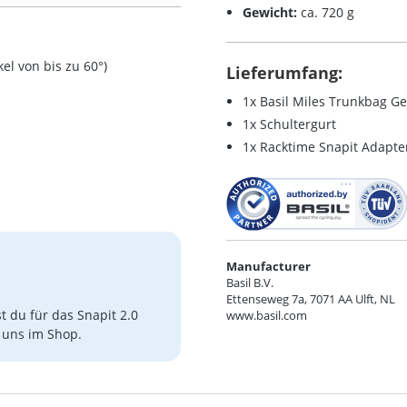
Gewicht:
ca. 720 g
l von bis zu 60°)
Lieferumfang:
1x Basil Miles Trunkbag G
1x Schultergurt
1x Racktime Snapit Adapter
Manufacturer
Basil B.V.
Ettenseweg 7a, 7071 AA Ulft, NL
t du für das Snapit 2.0
www.basil.com
i uns im Shop.