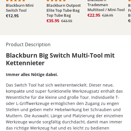
Tradesman
Blackburn Mini
Blackburn Outpost
B
4.2 out of 5 stars
Average rating of 5 out of 5 stars
Average rating of 5 out of 5 stars
A
Multitool / Mini-Tool
Switch Tool
Elite Top Tube Bag
F
€22.95
Top Tube Bag
B
€12.95
€28.95
€35.95
€
€43.95
Product Description
Blackburn Big Switch Multi-Tool mit
Kettennieter
Immer alles Nötige dabei.
Das Switch Tool hat sich weiterentwickelt. Dieser neue,
kompakte und super funktionelle Werkzeugsatz enthält das
Wesentliche für die kleine und große Tour. Individuelle T-
oder L-Griffwerkzeuge ermöglichen den Zugang zu engen
Stellen und geben mehr Hebelwirkung bei Schrauben und
Muttern.
Die Auswahl, Länge und Platzierung der einzelnen
Werkzeuge wurde sorgfältig durchdacht, damit man immer
das richtige Werkzeug hat und es leicht zu bedienen