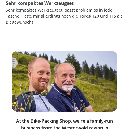
Review with rating of 4 out of 5 stars
Sehr kompaktes Werkzeugset
Sehr kompaktes Werkzeugset, passt problemlos in jede
Tasche. Hätte mir allerdings noch die Torx® T20 und T15 als
Bit gewünscht
At the Bike-Packing Shop, we're a family-run
business from the Westerwald region in