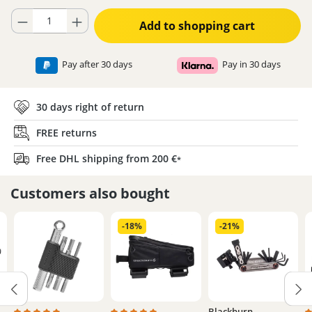
Product Quantity: Enter the desired amount or use the buttons to increase
Add to shopping cart
Pay after 30 days
Pay in 30 days
30 days right of return
FREE returns
Free DHL shipping from 200 €
*
Customers also bought
-18%
-21%
Blackburn