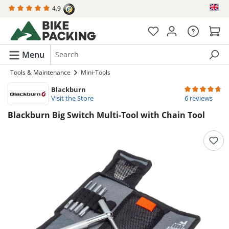
4.9
in content
Menu
Tools & Maintenance
Mini-Tools
Blackburn
Average rating 
Visit the Store
6 reviews
Blackburn Big Switch Multi-Tool with Chain Tool
Skip image gallery