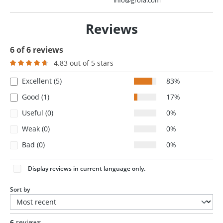
info@grofa.com
Reviews
6 of 6 reviews
4.83 out of 5 stars
Average rating of 4.8 out of 5 stars
Excellent (5)
83%
Good (1)
17%
Useful (0)
0%
Weak (0)
0%
Bad (0)
0%
Display reviews in current language only.
Sort by
6
reviews