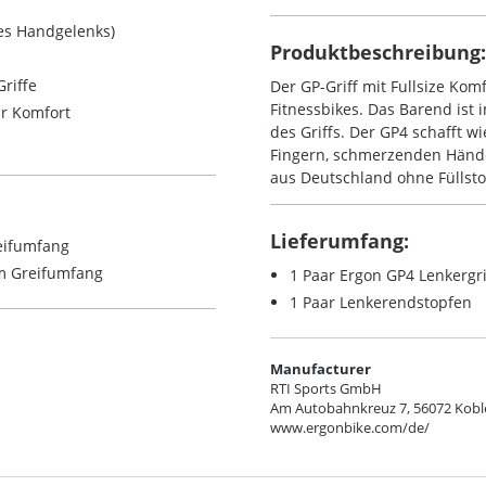
des Handgelenks)
Produktbeschreibung:
riffe
Der GP-Griff mit Fullsize Ko
Fitnessbikes. Das Barend ist 
hr Komfort
des Griffs. Der GP4 schafft w
Fingern, schmerzenden Hände
aus Deutschland ohne Füllstof
Lieferumfang:
reifumfang
mm Greifumfang
1 Paar Ergon GP4 Lenkergri
1 Paar Lenkerendstopfen
Manufacturer
RTI Sports GmbH
Am Autobahnkreuz 7, 56072 Kob
www.ergonbike.com/de/