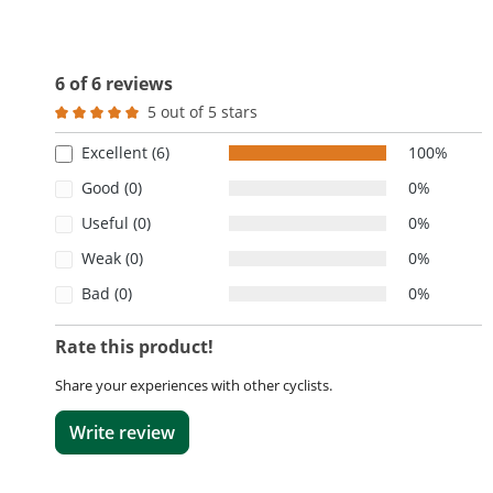
6 of 6 reviews
5 out of 5 stars
Average rating of 5 out of 5 stars
Excellent (6)
100%
Good (0)
0%
Useful (0)
0%
Weak (0)
0%
Bad (0)
0%
Rate this product!
Share your experiences with other cyclists.
Write review