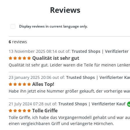
Reviews
Display reviews in current language only.
6
reviews
13 November 2025 08:14 out of:
Trusted Shops | Verifizierter
Qualität ist sehr gut
Review with rating of 5 out of 5 stars
Qualität ist sehr gut. Leider waren die Teile für meinen Lenke
23 January 2025 20:06 out of:
Trusted Shops | Verifizierter Ka
Alles Top!
Review with rating of 5 out of 5 stars
Habe ihn jetzt eine Nummer größer gekauft, der vorherige war 
21 July 2024 07:28 out of:
Trusted Shops | Verifizierter Kauf
Tolle Griffe
Review with rating of 5 out of 5 stars
Tolle Griffe, ich habe das Vorgängermodell gehabt und war 
einen vergleichbaren Griff und verlängerte Hörnchen.