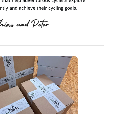
s that help adventurous cyclists explore
tly and achieve their cycling goals.