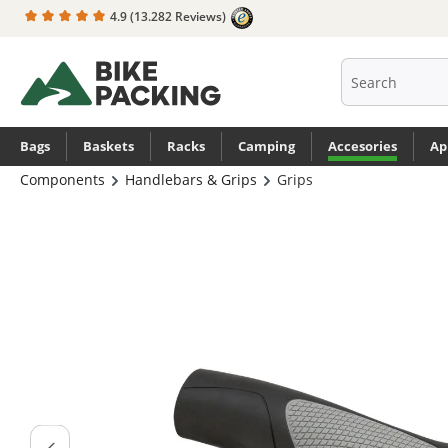
4.9
(13.282 Reviews)
search
Skip to main navigation
Bags
Baskets
Racks
Camping
Accesories
Ap
Components
Handlebars & Grips
Grips
Skip image gallery