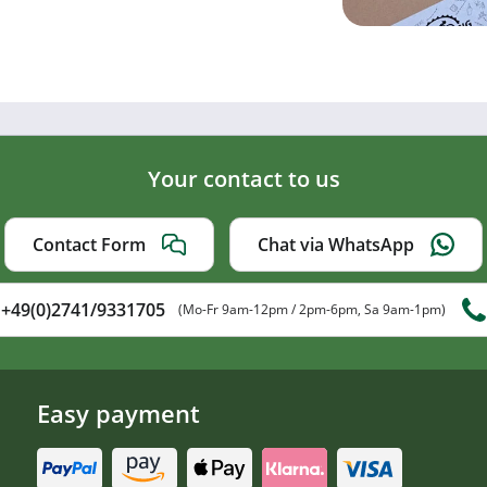
Your contact to us
Contact Form
Chat via WhatsApp
+49(0)2741/9331705
(Mo-Fr 9am-12pm / 2pm-6pm, Sa 9am-1pm)
Easy payment