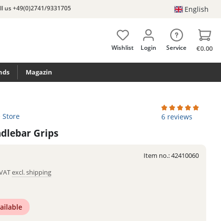
ll us +49(0)2741/9331705
English
Wishlist
Login
Service
€0.00
nds
Magazin
e Store
Average rating of 
6 reviews
dlebar Grips
Item no.:
42410060
. VAT
excl. shipping
ailable