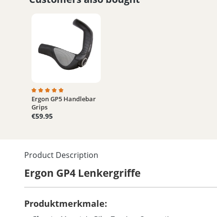
Ergon GP5 Handlebar
Average rating of 5 out of 5 stars
Grips
€59.95
Product Description
Ergon GP4 Lenkergriffe
Produktmerkmale: