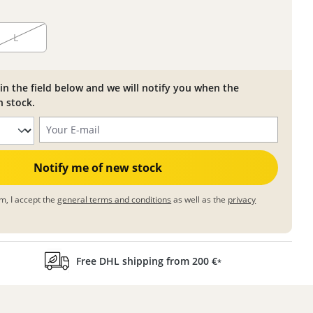
L
in the field below and we will notify you when the
n stock.
Your E-mail
Notify me of new stock
m, I accept the
general terms and conditions
as well as the
privacy
Free DHL shipping from 200 €
*