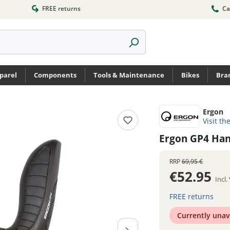
FREE returns
Ca
parel
Components
Tools & Maintenance
Bikes
Bra
Ergon
Visit th
Ergon GP4 Han
RRP
69,95 €
€52.95
Incl
FREE returns
Currently unav