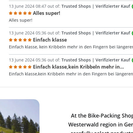
13 June 2024 08:47 out of:
Trusted Shops | Verifizierter Kauf
Alles super!
Review with rating of 5 out of 5 stars
Alles super!
13 June 2024 05:36 out of:
Trusted Shops | Verifizierter Kauf
Einfach klasse
Review with rating of 5 out of 5 stars
Einfach klasse, kein Kribbeln mehr in den Fingern bei längere
13 June 2024 05:36 out of:
Trusted Shops | Verifizierter Kauf
Einfach klasse,kein Kribbeln mehr in…
Review with rating of 5 out of 5 stars
Einfach klasse,kein Kribbeln mehr in den Fingern bei längere
At the Bike-Packing Sho
Westerwald region in Ger