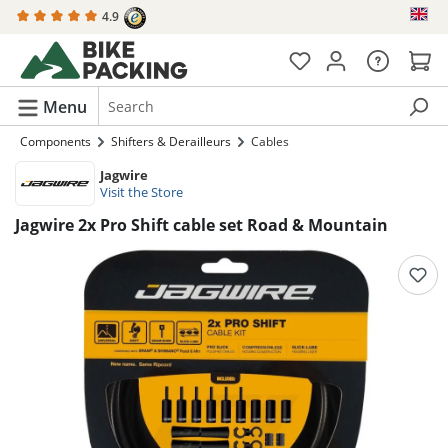
4.9
in content
Menu
Components
Shifters & Derailleurs
Cables
Jagwire
Visit the Store
Jagwire 2x Pro Shift cable set Road & Mountain
Skip image gallery