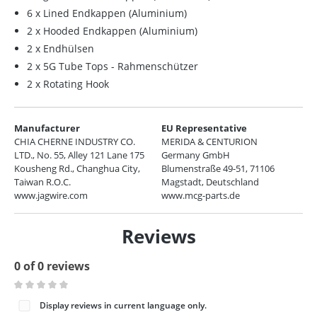
6 x Lined Endkappen (Aluminium)
2 x Hooded Endkappen (Aluminium)
2 x Endhülsen
2 x 5G Tube Tops - Rahmenschützer
2 x Rotating Hook
Manufacturer
EU Representative
CHIA CHERNE INDUSTRY CO.
MERIDA & CENTURION
LTD., No. 55, Alley 121 Lane 175
Germany GmbH
Kousheng Rd., Changhua City,
Blumenstraße 49-51, 71106
Taiwan R.O.C.
Magstadt, Deutschland
www.jagwire.com
www.mcg-parts.de
Reviews
0 of 0 reviews
Average rating of 0 out of 5 stars
Display reviews in current language only.