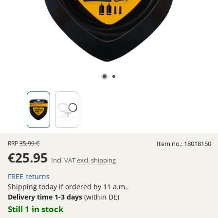
RRP
35,99 €
Item no.:
18018150
€25.95
Incl. VAT
excl. shipping
FREE returns
Shipping today if ordered by 11 a.m..
Delivery time 1-3 days
(within DE)
Still 1 in stock