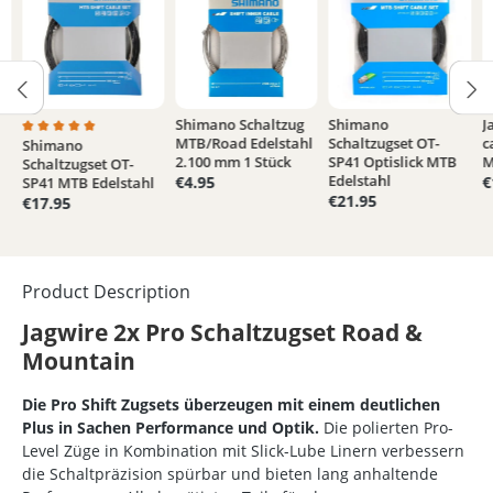
Shimano Schaltzug
Shimano
J
MTB/Road Edelstahl
Schaltzugset OT-
c
Shimano
Average rating of 5 out of 5 stars
2.100 mm 1 Stück
SP41 Optislick MTB
M
Schaltzugset OT-
Edelstahl
€4.95
€
SP41 MTB Edelstahl
€21.95
€17.95
Product Description
Jagwire 2x Pro Schaltzugset Road &
Mountain
Die Pro Shift Zugsets überzeugen mit einem deutlichen
Plus in Sachen Performance und Optik.
Die polierten Pro-
Level Züge in Kombination mit Slick-Lube Linern verbessern
die Schaltpräzision spürbar und bieten lang anhaltende