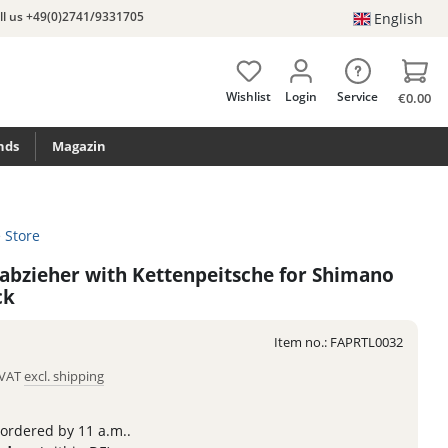
ll us +49(0)2741/9331705
English
Wishlist
Login
Service
€0.00
nds
Magazin
e Store
abzieher with Kettenpeitsche for Shimano
ck
Item no.:
FAPRTL0032
. VAT
excl. shipping
 ordered by 11 a.m..