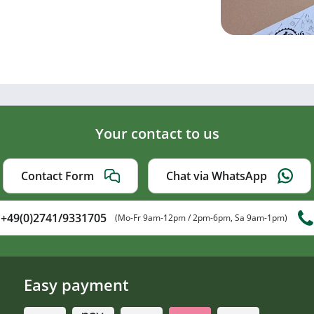
Your contact to us
Contact Form
Chat via WhatsApp
+49(0)2741/9331705
(Mo-Fr 9am-12pm / 2pm-6pm, Sa 9am-1pm)
Easy payment