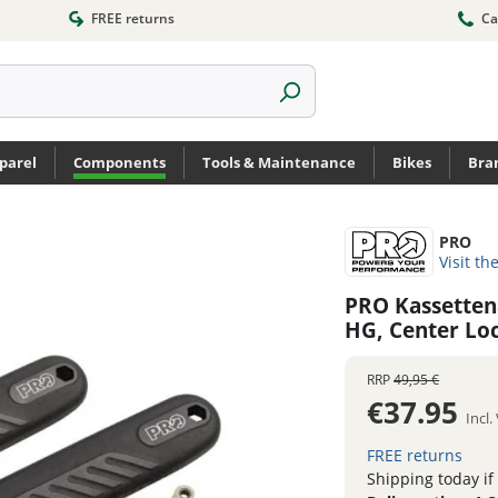
FREE returns
Ca
parel
Components
Tools & Maintenance
Bikes
Bra
PRO
Visit th
PRO Kassetten
HG, Center Lo
RRP
49,95 €
€37.95
Incl
FREE returns
Shipping today if