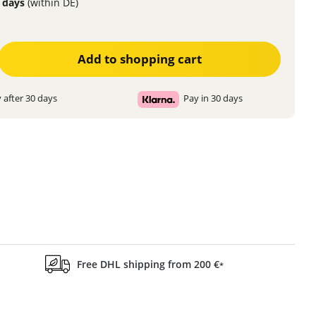
3 days
(within DE)
ter the desired amount or use the buttons to increase or decrease the quanti
Add to shopping cart
 after 30 days
Pay in 30 days
Free DHL shipping from 200 €
*