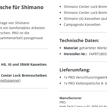
tsche für Shimano
Shimano Center Lock Brem
Shimano Center Lock Brem
Shimano UG Kassetten (au
ontage von Shimano
Campagnolo Kassetten
ht ein komfortables Arbeiten
schen. PRO ist die
usammenarbeit passgenaue
Technische Daten:
Material:
gehärteter Werkz
Hersteller-Nr.:
FAPRTLB03
 HG, IG und SRAM Kassetten
Lieferumfang:
 Center Lock Bremsscheiben
1x PRO Verschlussringwer
hnellspanner
)
1x PRO Kettenpeitsche 8- b
Manufacturer
PRO
High Tech Campus 92, 5656 AG E