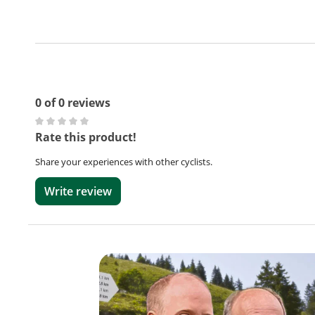
0 of 0 reviews
Average rating of 0 out of 5 stars
Rate this product!
Share your experiences with other cyclists.
Write review