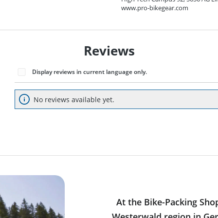
www.pro-bikegear.com
Reviews
Display reviews in current language only.
No reviews available yet.
At the Bike-Packing Sho
Westerwald region in Ger