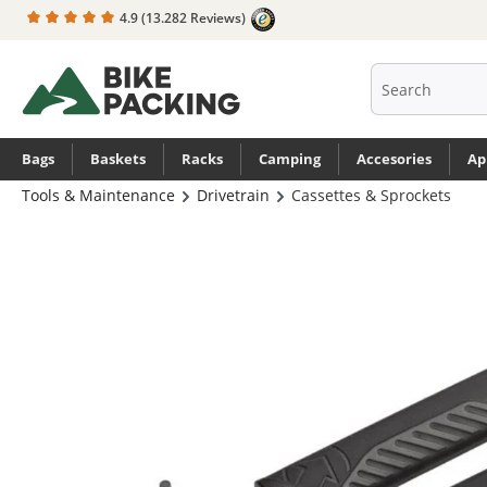
4.9
(13.282 Reviews)
search
Skip to main navigation
Bags
Baskets
Racks
Camping
Accesories
Ap
Tools & Maintenance
Drivetrain
Cassettes & Sprockets
Skip image gallery