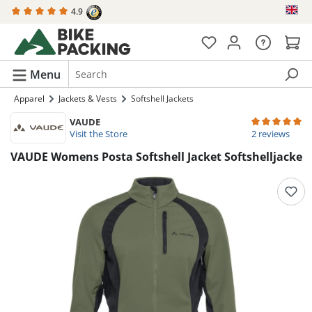
4.9
in content
Menu
Apparel
Jackets & Vests
Softshell Jackets
VAUDE
Average rating 
Visit the Store
2 reviews
VAUDE Womens Posta Softshell Jacket Softshelljacke
Skip image gallery