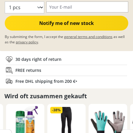
Your E-mail
Notify me of new stock
By submitting the form, I accept the
general terms and conditions
as well
as the
privacy policy
.
30 days right of return
FREE returns
Free DHL shipping from 200 €
*
Wird oft zusammen gekauft
-38%