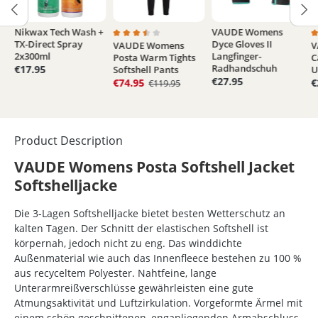
Nikwax Tech Wash +
VAUDE Womens
TX-Direct Spray
Dyce Gloves II
VAUDE Womens
V
5 out of 5 stars
Average rating of 3.5 out of 5 stars
A
2x300ml
Langfinger-
Posta Warm Tights
C
Radhandschuh
€17.95
Softshell Pants
U
€27.95
€74.95
€
€119.95
Product Description
VAUDE Womens Posta Softshell Jacket
Softshelljacke
Die 3-Lagen Softshelljacke bietet besten Wetterschutz an
kalten Tagen. Der Schnitt der elastischen Softshell ist
körpernah, jedoch nicht zu eng. Das winddichte
Außenmaterial wie auch das Innenfleece bestehen zu 100 %
aus recyceltem Polyester. Nahtfeine, lange
Unterarmreißverschlüsse gewährleisten eine gute
Atmungsaktivität und Luftzirkulation. Vorgeformte Ärmel mit
einem schön geschnittenen, enganliegenden Armabschluss,