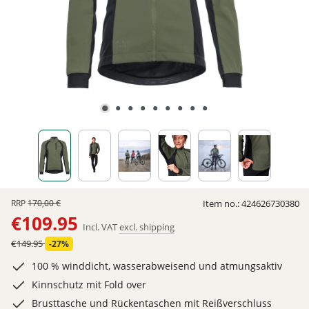
RRP
170,00 €
Item no.:
424626730380
€109.95
Incl. VAT
excl. shipping
€149.95
-27%
100 % winddicht, wasserabweisend und atmungsaktiv
Kinnschutz mit Fold over
Brusttasche und Rückentaschen mit Reißverschluss