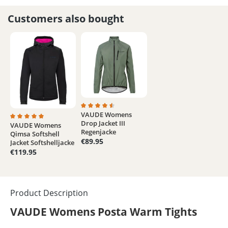
Customers also bought
VAUDE Womens
Average rating of 4.5 out of 5 stars
Drop Jacket III
VAUDE Womens
Average rating of 5 out of 5 stars
Regenjacke
Qimsa Softshell
€89.95
Jacket Softshelljacke
€119.95
Product Description
VAUDE Womens Posta Warm Tights