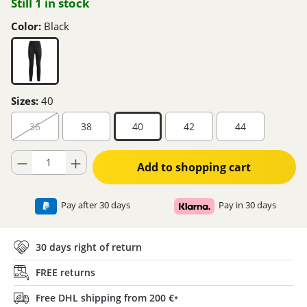
Still 1 in stock
Color:
Black
Sizes:
40
36
38
40
42
44
Product Quantity: Enter the desired amount or use the buttons to increase
Add to shopping cart
Pay after 30 days
Pay in 30 days
30 days right of return
FREE returns
Free DHL shipping from 200 €
*