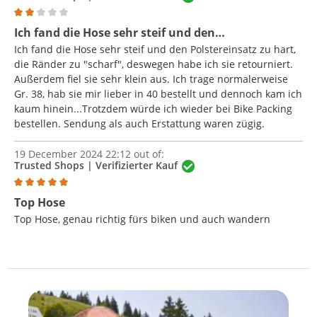
Review with rating of 2 out of 5 stars
Ich fand die Hose sehr steif und den…
Ich fand die Hose sehr steif und den Polstereinsatz zu hart,
die Ränder zu "scharf", deswegen habe ich sie retourniert.
Außerdem fiel sie sehr klein aus. Ich trage normalerweise
Gr. 38, hab sie mir lieber in 40 bestellt und dennoch kam ich
kaum hinein...Trotzdem würde ich wieder bei Bike Packing
bestellen. Sendung als auch Erstattung waren zügig.
19 December 2024 22:12 out of:
Trusted Shops | Verifizierter Kauf
Review with rating of 5 out of 5 stars
Top Hose
Top Hose, genau richtig fürs biken und auch wandern