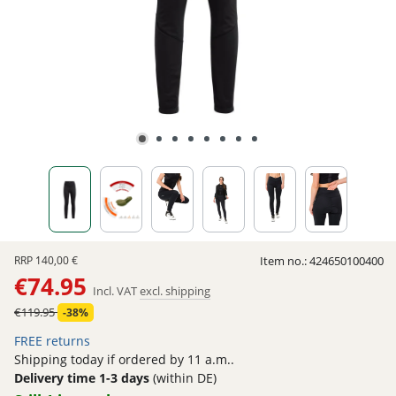
RRP
140,00 €
Item no.:
424650100400
€74.95
Incl. VAT
excl. shipping
€119.95
-38%
FREE returns
Shipping today if ordered by 11 a.m..
Delivery time 1-3 days
(within DE)