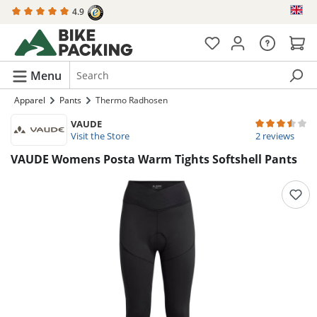
4.9
in content
Menu
Apparel
Pants
Thermo Radhosen
VAUDE
Average rating 
Visit the Store
2 reviews
VAUDE Womens Posta Warm Tights Softshell Pants
Skip image gallery