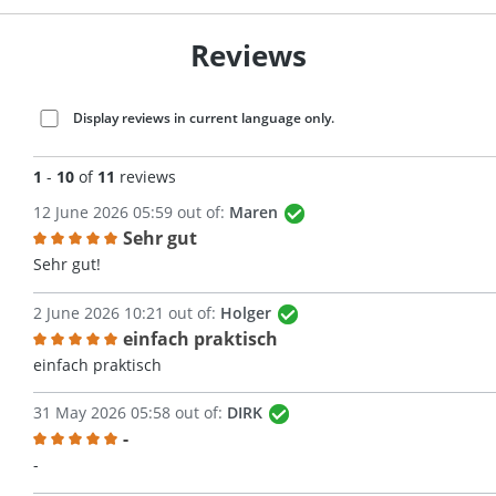
Reviews
Display reviews in current language only.
1
-
10
of
11
reviews
12 June 2026 05:59 out of:
Maren
Sehr gut
Review with rating of 5 out of 5 stars
Sehr gut!
2 June 2026 10:21 out of:
Holger
einfach praktisch
Review with rating of 5 out of 5 stars
einfach praktisch
31 May 2026 05:58 out of:
DIRK
-
Review with rating of 5 out of 5 stars
-