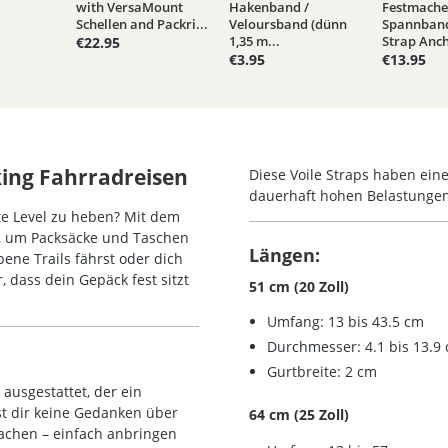
with VersaMount
Hakenband /
Festmache
Schellen and Packri...
Veloursband (dünn
Spannban
1,35 m...
Strap Anch
€22.95
€3.95
€13.95
king Fahrradreisen
Diese Voile Straps haben eine
dauerhaft hohen Belastungen
te Level zu heben? Mit dem
te, um Packsäcke und Taschen
Längen:
bene Trails fährst oder dich
, dass dein Gepäck fest sitzt
51 cm (20 Zoll)
Umfang: 13 bis 43.5 cm
Durchmesser: 4.1 bis 13.9
Gurtbreite: 2 cm
 ausgestattet, der ein
 dir keine Gedanken über
64 cm (25 Zoll)
achen – einfach anbringen