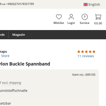
ll us +49(0)2741/9331705
English
Wishlist
Login
Service
€0.00
nds
Magazin
traps
e Store
Average rating of 4
11 reviews
Nylon Buckle Spannband
Item no.:
695105
AT
excl. shipping
nststoffschnalle
nsetzbar