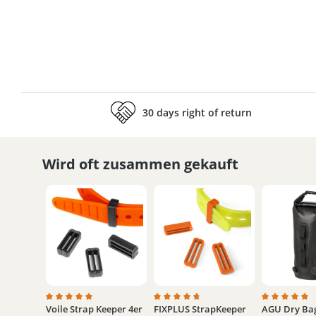
30 days right of return
Wird oft zusammen gekauft
Voile Strap Keeper 4er
FIXPLUS StrapKeeper
AGU Dry Bag
Average rating of 5 out of 5 stars
Average rating of 4.8 out of 5 stars
Average rati