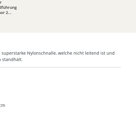
r
dführung
or 2...
 superstarke Nylonschnalle, welche nicht leitend ist und
 standhält.
 cm