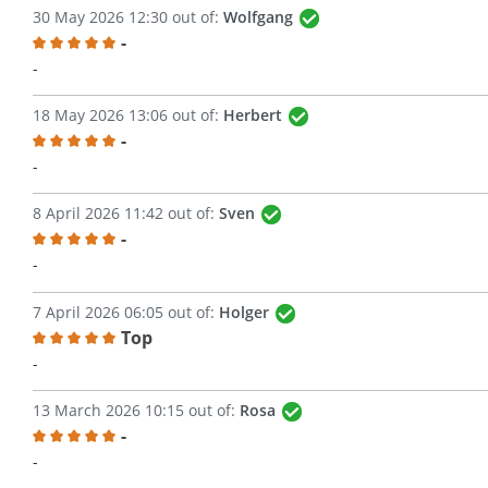
30 May 2026 12:30 out of:
Wolfgang
-
Review with rating of 5 out of 5 stars
-
18 May 2026 13:06 out of:
Herbert
-
Review with rating of 5 out of 5 stars
-
8 April 2026 11:42 out of:
Sven
-
Review with rating of 5 out of 5 stars
-
7 April 2026 06:05 out of:
Holger
Top
Review with rating of 5 out of 5 stars
-
13 March 2026 10:15 out of:
Rosa
-
Review with rating of 5 out of 5 stars
-