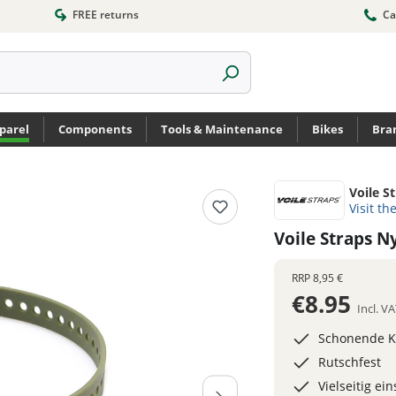
FREE returns
Ca
parel
Components
Tools & Maintenance
Bikes
Bra
Voile S
Visit th
Voile Straps 
RRP
8,95 €
€8.95
Incl. V
Schonende Ku
Rutschfest
Vielseitig ei