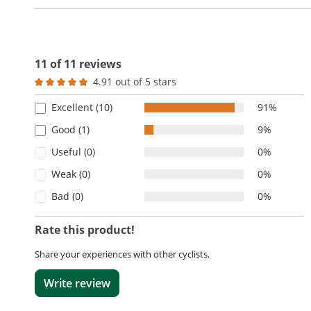
11 of 11 reviews
4.91 out of 5 stars
Average rating of 4.9 out of 5 stars
Excellent (10)
91%
Good (1)
9%
Useful (0)
0%
Weak (0)
0%
Bad (0)
0%
Rate this product!
Share your experiences with other cyclists.
Write review