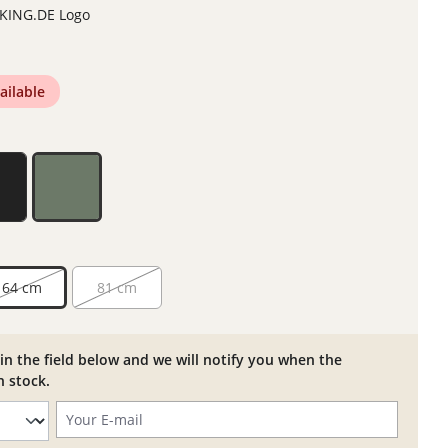
CKING.DE Logo
ailable
64 cm
81 cm
in the field below and we will notify you when the
n stock.
Your E-mail