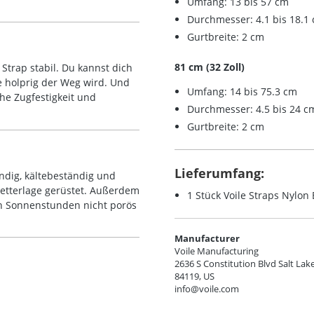
Umfang: 13 bis 57 cm
Durchmesser: 4.1 bis 18.1
Gurtbreite: 2 cm
81 cm (32 Zoll)
 Strap stabil. Du kannst dich
ie holprig der Weg wird. Und
Umfang: 14 bis 75.3 cm
he Zugfestigkeit und
Durchmesser: 4.5 bis 24 c
Gurtbreite: 2 cm
Lieferumfang:
ändig, kältebeständig und
Wetterlage gerüstet. Außerdem
1 Stück Voile Straps Nylo
en Sonnenstunden nicht porös
Manufacturer
Voile Manufacturing
2636 S Constitution Blvd Salt Lake
84119, US
info@voile.com