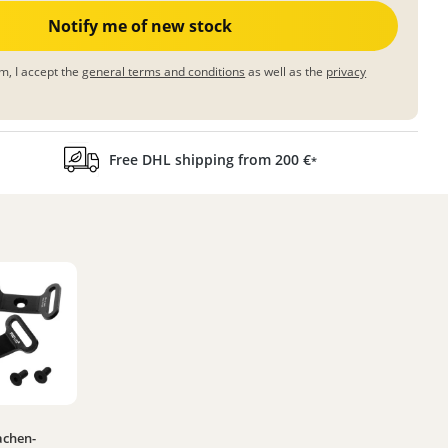
Notify me of new stock
m, I accept the
general terms and conditions
as well as the
privacy
Free DHL shipping from 200 €
*
achen-
ting of 4.9 out of 5 stars