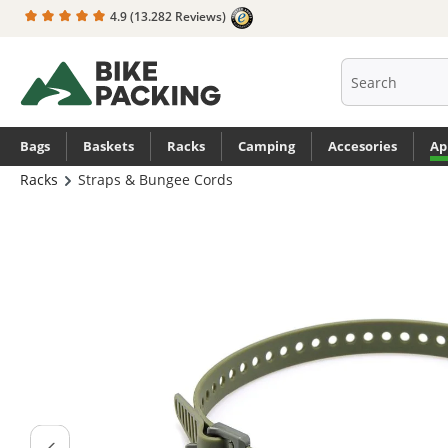
4.9
(13.282 Reviews)
search
Skip to main navigation
Bags
Baskets
Racks
Camping
Accesories
Ap
Racks
Straps & Bungee Cords
Skip image gallery