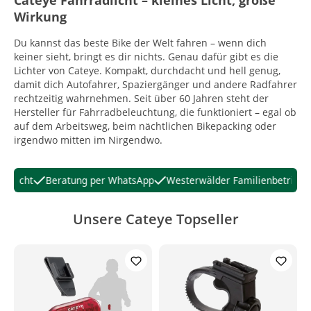
Cateye Fahrradlicht – kleines Licht, große
Wirkung
Du kannst das beste Bike der Welt fahren – wenn dich
keiner sieht, bringt es dir nichts. Genau dafür gibt es die
Lichter von Cateye. Kompakt, durchdacht und hell genug,
damit dich Autofahrer, Spaziergänger und andere Radfahrer
rechtzeitig wahrnehmen. Seit über 60 Jahren steht der
Hersteller für Fahrradbeleuchtung, die funktioniert – egal ob
auf dem Arbeitsweg, beim nächtlichen Bikepacking oder
irgendwo mitten im Nirgendwo.
t
Beratung per WhatsApp
Westerwälder Familienbetrieb
KOST
Unsere Cateye Topseller