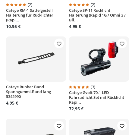
(2)
(2)
Cateye RM-1 Sattelgestell
Cateye SP-11 Rücklicht
Durchschnittliche Bewertung von 5 von 5 Sternen
Durchschnittliche Bewertung von
Halterung für Rücklichter
Halterung (Rapid 1G / Omni 3 /
(Rapi...
Bli...
10,95 €
4,95 €
Cateye Rubber Band
(3)
Spanngummi-Band lang
Cateye Gvolt 70.1 LED
Durchschnittliche Bewertung von
5342990
Fahrradlicht Set mit Rücklicht
Rapi...
4,95 €
72,95 €