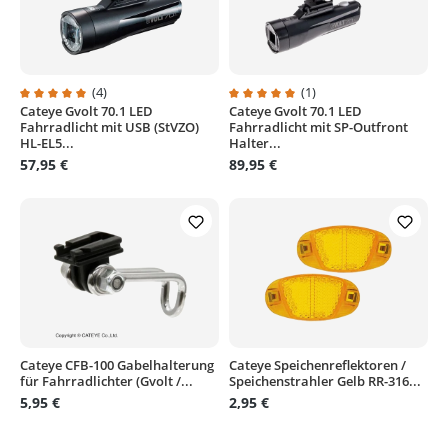
(4)
(1)
Cateye Gvolt 70.1 LED
Cateye Gvolt 70.1 LED
Durchschnittliche Bewertung von 5 von 5 Sternen
Durchschnittliche Bewertung von
Fahrradlicht mit USB (StVZO)
Fahrradlicht mit SP-Outfront
HL-EL5...
Halter...
57,95 €
89,95 €
Cateye CFB-100 Gabelhalterung
Cateye Speichenreflektoren /
für Fahrradlichter (Gvolt /...
Speichenstrahler Gelb RR-316...
5,95 €
2,95 €