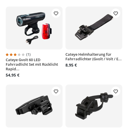
(1)
Cateye Helmhalterung für
Fahrradlichter (Gvolt / Volt / E...
Cateye Gvolt 60 LED
Durchschnittliche Bewertung von 3 von 5 Sternen
Fahrradlicht Set mit Rücklicht
8,95 €
Rapid...
54,95 €