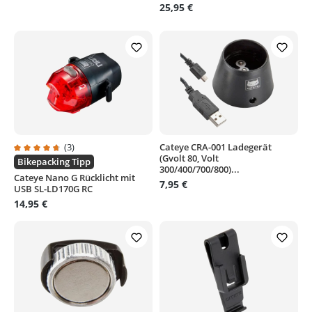
25,95 €
(3)
Cateye CRA-001 Ladegerät
(Gvolt 80, Volt
Durchschnittliche Bewertung von 4.6 von 5 Sternen
Bikepacking Tipp
300/400/700/800)...
Cateye Nano G Rücklicht mit
7,95 €
USB SL-LD170G RC
14,95 €