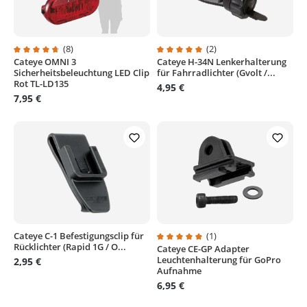
(8)
(2)
Cateye OMNI 3
Cateye H-34N Lenkerhalterung
Durchschnittliche Bewertung von 4.7 von 5 Sternen
Durchschnittliche Bewertung von
Sicherheitsbeleuchtung LED Clip
für Fahrradlichter (Gvolt /...
Rot TL-LD135
4,95 €
7,95 €
Cateye C-1 Befestigungsclip für
(1)
Rücklichter (Rapid 1G / O...
Cateye CE-GP Adapter
Durchschnittliche Bewertung von
Leuchtenhalterung für GoPro
2,95 €
Aufnahme
6,95 €