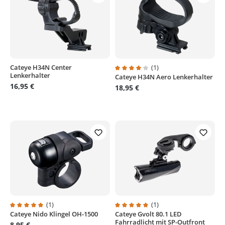
Cateye H34N Center
(1)
Lenkerhalter
Cateye H34N Aero Lenkerhalter
Durchschnittliche Bewertung von
16,95 €
18,95 €
(1)
(1)
Cateye Nido Klingel OH-1500
Cateye Gvolt 80.1 LED
Durchschnittliche Bewertung von 5 von 5 Sternen
Durchschnittliche Bewertung von
Fahrradlicht mit SP-Outfront
8,95 €