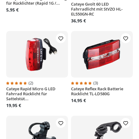
für Rücklichter (Rapid 1G /...
Cateye Gvolt 60 LED
Durchschnittliche Bewertung von
Fahrradlicht mit StVZO HL-
5,95 €
EL550GN-RC
36,95 €
(2)
(3)
Cateye Rapid Micro G LED
Cateye Reflex Rack Batterie
Durchschnittliche Bewertung von 5 von 5 Sternen
Durchschnittliche Bewertung von
Fahrrad Rücklicht für
Rücklicht TL-LD580G
Sattelstüt...
14,95 €
19,95 €