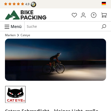
4.9
alt springen
Menü
Marken
Cateye