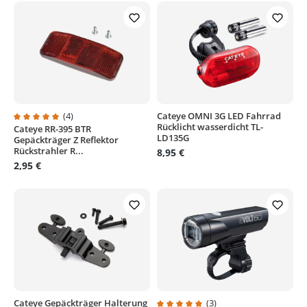
(4)
Cateye OMNI 3G LED Fahrrad
Rücklicht wasserdicht TL-
Cateye RR-395 BTR
Durchschnittliche Bewertung von 5 von 5 Sternen
LD135G
Gepäckträger Z Reflektor
Rückstrahler R...
8,95 €
2,95 €
Cateye Gepäckträger Halterung
(3)