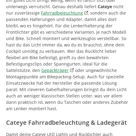
Ein gutes Licht bringt wenig, wenn es falsch sitzt oder
unterwegs verrutscht. Genau deshalb liefert
Cateye
nicht
nur zuverlässige
Fahrradbeleuchtung
, sondern auch die
passenden Halterungen und Adapter, damit alles dort
bleibt, wo es hingehört. Für die Lenkerhalterung der
Frontlichter gibt es verschiedene Varianten, je nach Modell
und Bike. Schnell montiert und werkzeuglos verstellbar. So
hast du das Licht immer da, wo du es brauchst, ohne dein
Cockpit unnötig zu verbauen. Wer das Rücklicht lieber
flexibel am Bike befestigt, greift zu den bewährten
Befestigungsclips oder Spanngurten, ideal für die
Sattelstütze, den
Gepäckträger
oder ungewöhnliche
Montagepunkte am Bikepacking-Setup. Auch für spezielle
Einsatzzwecke hat der Hersteller die passende Lösung
parat: Mit cleveren Gabelhalterungen bringst du dein Licht
auch an weniger klassischen Stellen unter, was vor allem
dann praktisch ist, wenn du Taschen oder anderes Zubehör
am Lenker montiert hast.
Cateye Fahrradbeleuchtung & Ladegerät
Damit deine Cateye LED Lights und Rücklichter auch