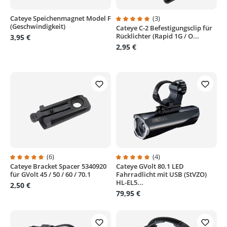
Cateye Speichenmagnet Model F
(3)
(Geschwindigkeit)
Cateye C-2 Befestigungsclip für
Durchschnittliche Bewertung von
Rücklichter (Rapid 1G / O...
3,95 €
2,95 €
(6)
(4)
Cateye Bracket Spacer 5340920
Cateye GVolt 80.1 LED
Durchschnittliche Bewertung von 5 von 5 Sternen
Durchschnittliche Bewertung von
für GVolt 45 / 50 / 60 / 70.1
Fahrradlicht mit USB (StVZO)
HL-EL5...
2,50 €
79,95 €