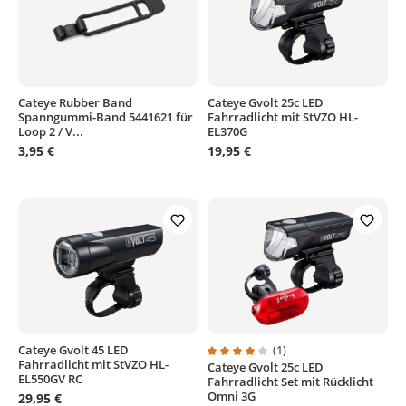
Cateye Rubber Band
Cateye Gvolt 25c LED
Spanngummi-Band 5441621 für
Fahrradlicht mit StVZO HL-
Loop 2 / V...
EL370G
3,95 €
19,95 €
Cateye Gvolt 45 LED
(1)
Fahrradlicht mit StVZO HL-
Cateye Gvolt 25c LED
Durchschnittliche Bewertung von
EL550GV RC
Fahrradlicht Set mit Rücklicht
Omni 3G
29,95 €