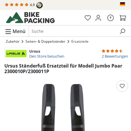
4.9
alt springen
Menü
Zubehör
Seiten- & Doppelständer
Ersatzteile
Ursus
Durchschnittlich
Den Store besuchen
2 Bewertungen
Ursus Ständerfuß Ersatzteil für Modell Jumbo Paar
2300010P/2300011P
Bildergalerie überspringen