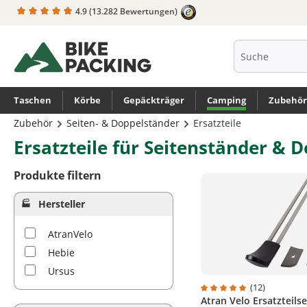
4.9
(13.282 Bewertungen)
springen
Zur Hauptnavigation springen
Taschen
Körbe
Gepäckträger
Camping
Zubehör
Zubehör
Seiten- & Doppelständer
Ersatzteile
Ersatzteile für Seitenständer & 
Produkte filtern
Hersteller
AtranVelo
Hebie
Ursus
(12)
Atran Velo Ersatzteilse
Durchschnittliche Bewe