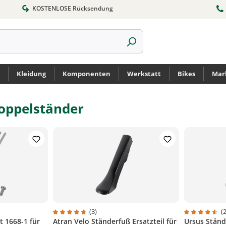
KOSTENLOSE Rücksendung
Kleidung
Komponenten
Werkstatt
Bikes
Mar
Doppelständer
(3)
(2
t 1668-1 für
Atran Velo Ständerfuß Ersatzteil für
Ursus Stände
rtung von 5 von 5 Sternen
Durchschnittliche Bewertung von 4.6 von 5 Sterne
Durchschnit