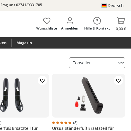
Frag uns 02741/9331705
Deutsch
Wunschliste
Anmelden
Hilfe & Kontakt
0,00 €
ken
Magazin
)
(8)
rfuß Ersatzteil für
Ursus Ständerfuß Ersatzteil für
n
tliche Bewertung von 4.5 von 5 Sternen
Durchschnittliche Bewertung von 5 von 