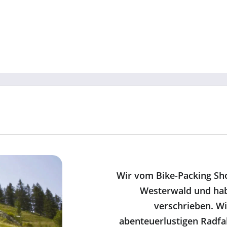
n
n
n
n
n
Wir vom Bike-Packing Sh
Westerwald und ha
verschrieben. Wi
abenteuerlustigen Radfa