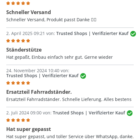
Bewertung mit 5 von 5 Sternen
Schneller Versand
Schneller Versand, Produkt passt Danke 👍🏻
2. April 2025 09:21 von:
Trusted Shops | Verifizierter Kauf
Bewertung mit 5 von 5 Sternen
Ständerstütze
Hat gepaßt, Einbau einfach sehr gut. Gerne wieder
24. November 2024 10:40 von:
Trusted Shops | Verifizierter Kauf
Bewertung mit 5 von 5 Sternen
Ersatzteil Fahrradständer.
Ersatzteil Fahrradständer. Schnelle Lieferung. Alles bestens
2. Juli 2024 09:00 von:
Trusted Shops | Verifizierter Kauf
Bewertung mit 5 von 5 Sternen
Hat super gepasst
Hat super gepasst, und toller Service über WhatsApp, danke.