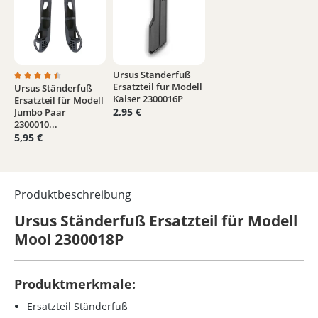
Ursus Ständerfuß
Ersatzteil für Modell
Ursus Ständerfuß
Durchschnittliche Bewertung von 4.5 von 5 Sternen
Kaiser 2300016P
Ersatzteil für Modell
2,95 €
Jumbo Paar
2300010...
5,95 €
Produktbeschreibung
Ursus Ständerfuß Ersatzteil für Modell
Mooi 2300018P
Produktmerkmale:
Ersatzteil Ständerfuß