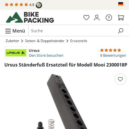
4.9
alt springen
Menü
Zubehör
Seiten- & Doppelständer
Ersatzteile
Ursus
Durchschnittlich
Den Store besuchen
8 Bewertungen
Ursus Ständerfuß Ersatzteil für Modell Mooi 2300018P
Bildergalerie überspringen