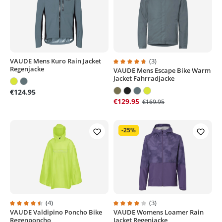
VAUDE Mens Kuro Rain Jacket
(3)
Regenjacke
VAUDE Mens Escape Bike Warm
Average rating of 4.6 out of 5 sta
Jacket Fahrradjacke
€124.95
€129.95
€169.95
-25%
(4)
(3)
VAUDE Valdipino Poncho Bike
VAUDE Womens Loamer Rain
Average rating of 4.5 out of 5 stars
Average rating of 4 out of 5 stars
Regenponcho
Jacket Regenjacke