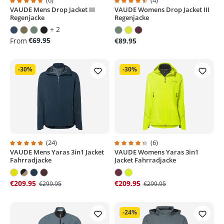
(6)
(4)
VAUDE Mens Drop Jacket III
VAUDE Womens Drop Jacket III
Average rating of 4.6 out of 5 stars
Average rating of 4.5 out of 5 sta
Regenjacke
Regenjacke
+ 2
€69.95
From
€89.95
-30%
-30%
(24)
(6)
VAUDE Mens Yaras 3in1 Jacket
VAUDE Womens Yaras 3in1
Average rating of 4.9 out of 5 stars
Average rating of 4.3 out of 5 sta
Fahrradjacke
Jacket Fahrradjacke
€209.95
€209.95
€299.95
€299.95
-24%