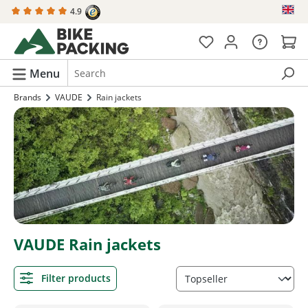
4.9
in content
Menu
Brands
VAUDE
Rain jackets
VAUDE Rain jackets
Filter products