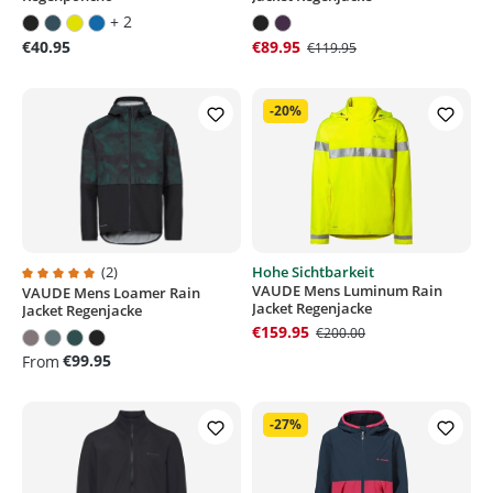
+ 2
€40.95
€89.95
€119.95
-20%
(2)
Hohe Sichtbarkeit
VAUDE Mens Luminum Rain
VAUDE Mens Loamer Rain
Average rating of 5 out of 5 stars
Jacket Regenjacke
Jacket Regenjacke
€159.95
€200.00
€99.95
From
-27%