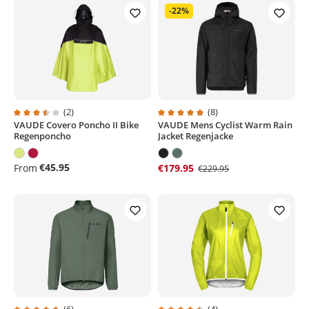
-22%
(2)
(8)
VAUDE Covero Poncho II Bike
VAUDE Mens Cyclist Warm Rain
Average rating of 3.5 out of 5 stars
Average rating of 4.8 out of 5 sta
Regenponcho
Jacket Regenjacke
€45.95
From
€179.95
€229.95