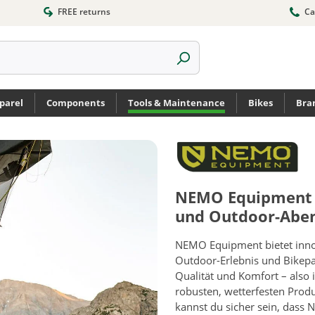
FREE returns
Ca
parel
Components
Tools & Maintenance
Bikes
Bra
NEMO Equipment –
und Outdoor-Aben
NEMO Equipment bietet innova
Outdoor-Erlebnis und Bikepa
Qualität und Komfort – also 
robusten, wetterfesten Prod
kannst du sicher sein, dass 