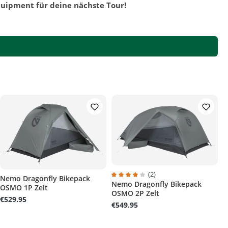
quipment für deine nächste Tour!
(2)
Nemo Dragonfly Bikepack
Nemo Dragonfly Bikepack
Average rating of 4 out of 5 stars
OSMO 1P Zelt
rs
OSMO 2P Zelt
€529.95
€549.95