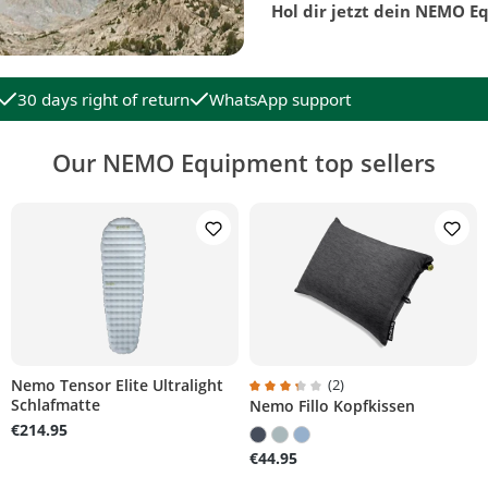
Hol dir jetzt dein NEMO E
30 days right of return
WhatsApp support
Our NEMO Equipment top sellers
Nemo Tensor Elite Ultralight
(2)
Schlafmatte
Nemo Fillo Kopfkissen
tars
Average rating of 3.2 out of 5 sta
€214.95
€44.95