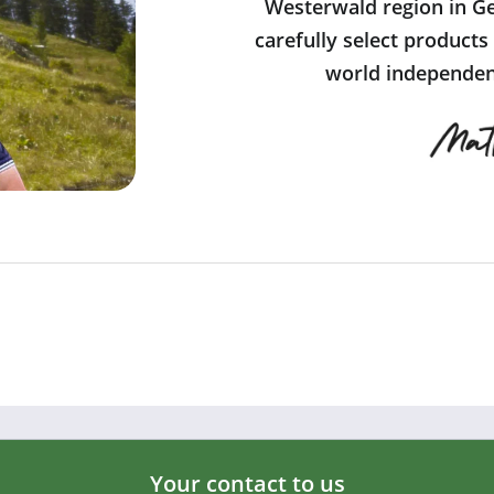
Westerwald region in Ge
carefully select products
world independent
Your contact to us