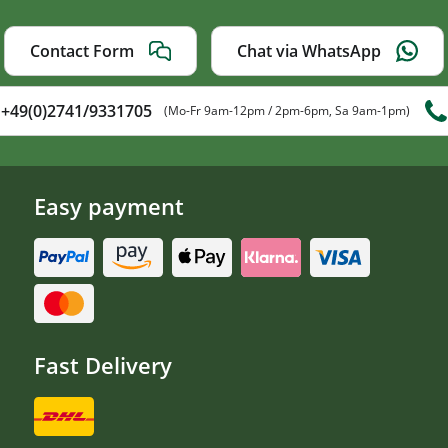
Contact Form
Chat via WhatsApp
+49(0)2741/9331705
(Mo-Fr 9am-12pm / 2pm-6pm, Sa 9am-1pm)
Easy payment
Fast Delivery