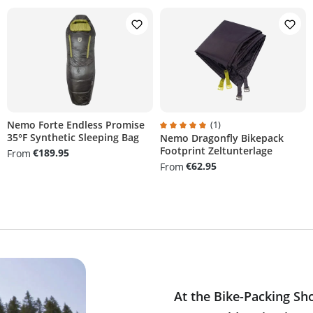
Nemo Forte Endless Promise
(1)
35°F Synthetic Sleeping Bag
Nemo Dragonfly Bikepack
Average rating of 5 out of 5 stars
Footprint Zeltunterlage
€189.95
From
€62.95
From
At the Bike-Packing Sh