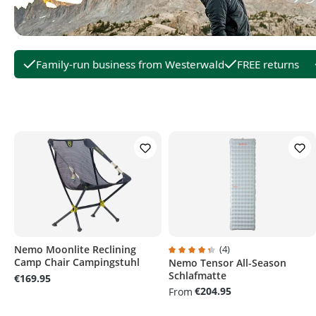
Family-run business from Westerwald
FREE returns
Nemo Moonlite Reclining
(4)
Camp Chair Campingstuhl
Nemo Tensor All-Season
Average rating of 4.2 out of 5 s
Schlafmatte
€169.95
€204.95
From