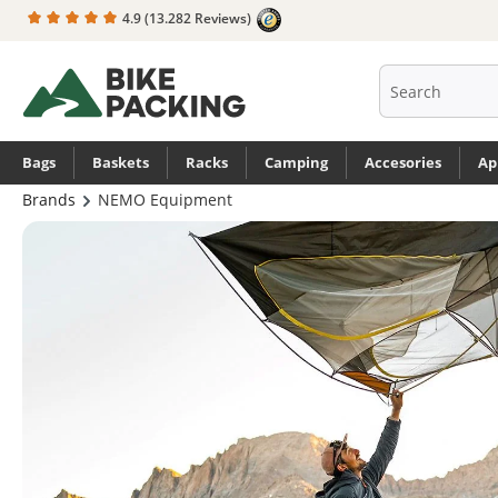
4.9
(13.282 Reviews)
search
Skip to main navigation
Bags
Baskets
Racks
Camping
Accesories
Ap
Brands
NEMO Equipment