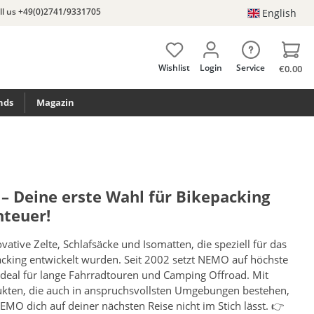
ll us +49(0)2741/9331705
English
Wishlist
Login
Service
€0.00
nds
Magazin
 Deine erste Wahl für Bikepacking
teuer!
tive Zelte, Schlafsäcke und Isomatten, die speziell für das
cking entwickelt wurden. Seit 2002 setzt NEMO auf höchste
ideal für lange Fahrradtouren und Camping Offroad. Mit
ukten, die auch in anspruchsvollsten Umgebungen bestehen,
NEMO dich auf deiner nächsten Reise nicht im Stich lässt. 👉