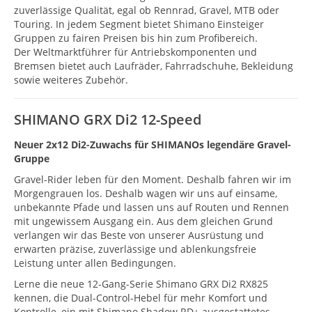
zuverlässige Qualität, egal ob Rennrad, Gravel, MTB oder
Touring. In jedem Segment bietet Shimano Einsteiger
Gruppen zu fairen Preisen bis hin zum Profibereich.
Der Weltmarktführer für Antriebskomponenten und
Bremsen bietet auch Laufräder, Fahrradschuhe, Bekleidung
sowie weiteres Zubehör.
SHIMANO GRX Di2 12-Speed
Neuer 2x12 Di2-Zuwachs für SHIMANOs legendäre Gravel-
Gruppe
Gravel-Rider leben für den Moment. Deshalb fahren wir im
Morgengrauen los. Deshalb wagen wir uns auf einsame,
unbekannte Pfade und lassen uns auf Routen und Rennen
mit ungewissem Ausgang ein. Aus dem gleichen Grund
verlangen wir das Beste von unserer Ausrüstung und
erwarten präzise, zuverlässige und ablenkungsfreie
Leistung unter allen Bedingungen.
Lerne die neue 12-Gang-Serie Shimano GRX Di2 RX825
kennen, die Dual-Control-Hebel für mehr Komfort und
Kontrolle, ein mit Shimano Shadow RD+ ausgestattetes