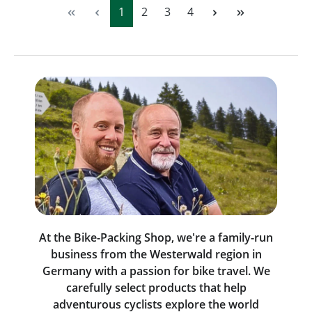
Page
Page
Page
Page
1
2
3
4
At the Bike-Packing Shop, we're a family-run
business from the Westerwald region in
Germany with a passion for bike travel. We
carefully select products that help
adventurous cyclists explore the world