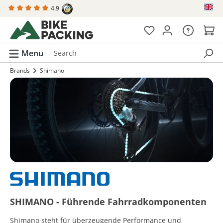
4.9
in content
Menu
Brands
Shimano
SHIMANO - Führende Fahrradkomponenten
Shimano steht für überzeugende Performance und