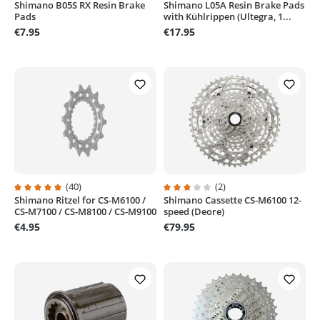
Shimano B05S RX Resin Brake
Shimano L05A Resin Brake Pads
Average rating of 5 out of 5 stars
Average rating of 5 out of 5 stars
Pads
with Kühlrippen (Ultegra, 1...
€7.95
€17.95
(40)
(2)
Shimano Ritzel for CS-M6100 /
Shimano Cassette CS-M6100 12-
Average rating of 4.8 out of 5 stars
Average rating of 3 out of 5 stars
CS-M7100 / CS-M8100 / CS-M9100
speed (Deore)
€4.95
€79.95