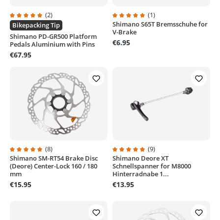
(2)
(1)
Shimano S65T Bremsschuhe for
Average rating of 5 out of 5 stars
Average rating of 5 out of 5 stars
Bikepacking Tip
V-Brake
Shimano PD-GR500 Platform
€6.95
Pedals Aluminium with Pins
€67.95
(8)
(9)
Shimano SM-RT54 Brake Disc
Shimano Deore XT
Average rating of 4.8 out of 5 stars
Average rating of 4.8 out of 5 sta
(Deore) Center-Lock 160 / 180
Schnellspanner for M8000
mm
Hinterradnabe 1...
€15.95
€13.95