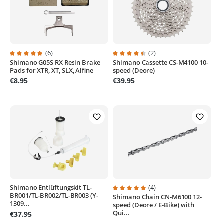
(6)
(2)
Shimano G05S RX Resin Brake
Shimano Cassette CS-M4100 10-
Average rating of 5 out of 5 stars
Average rating of 4.5 out of 5 sta
Pads for XTR, XT, SLX, Alfine
speed (Deore)
€8.95
€39.95
Shimano Entlüftungskit TL-
(4)
BR001/TL-BR002/TL-BR003 (Y-
Shimano Chain CN-M6100 12-
Average rating of 5 out of 5 stars
1309...
speed (Deore / E-Bike) with
Qui...
€37.95