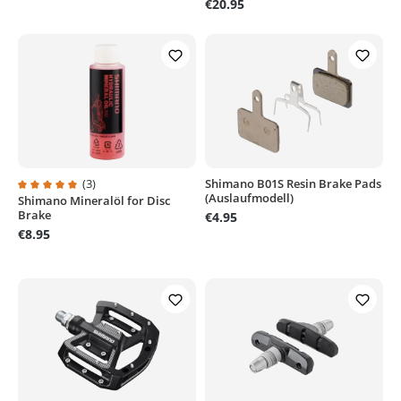
€20.95
(3)
Shimano B01S Resin Brake Pads
(Auslaufmodell)
Shimano Mineralöl for Disc
Average rating of 5 out of 5 stars
Brake
€4.95
€8.95