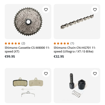
(2)
(1)
Shimano Cassette CS-M8000 11-
Shimano Chain CN-HG701 11-
Average rating of 5 out of 5 stars
Average rating of 5 out of 5 stars
speed (XT)
speed (Ultegra / XT / E-Bike)
€99.95
€32.95