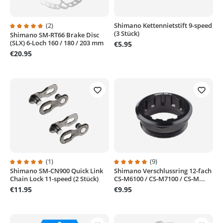
(2)
Shimano Kettennietstift 9-speed
(3 Stück)
Shimano SM-RT66 Brake Disc
Average rating of 5 out of 5 stars
(SLX) 6-Loch 160 / 180 / 203 mm
€5.95
€20.95
(1)
(9)
Shimano SM-CN900 Quick Link
Shimano Verschlussring 12-fach
Average rating of 5 out of 5 stars
Average rating of 4.8 out of 5 sta
Chain Lock 11-speed (2 Stück)
CS-M6100 / CS-M7100 / CS-M...
€11.95
€9.95