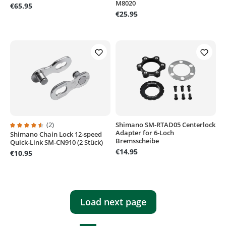
M8020
€65.95
€25.95
(2)
Shimano SM-RTAD05 Centerlock
Adapter for 6-Loch
Shimano Chain Lock 12-speed
Average rating of 4.5 out of 5 stars
Bremsscheibe
Quick-Link SM-CN910 (2 Stück)
€14.95
€10.95
Load next page