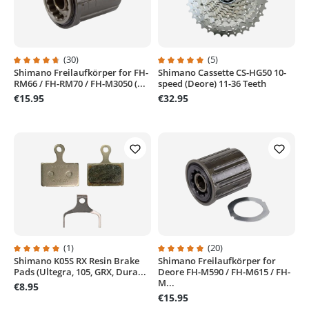
(30)
(5)
Shimano Freilaufkörper for FH-
Shimano Cassette CS-HG50 10-
Average rating of 4.7 out of 5 stars
Average rating of 5 out of 5 stars
RM66 / FH-RM70 / FH-M3050 (...
speed (Deore) 11-36 Teeth
€15.95
€32.95
(1)
(20)
Shimano K05S RX Resin Brake
Shimano Freilaufkörper for
Average rating of 5 out of 5 stars
Average rating of 4.9 out of 5 sta
Pads (Ultegra, 105, GRX, Dura...
Deore FH-M590 / FH-M615 / FH-
M...
€8.95
€15.95