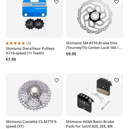
(2)
Shimano SM-RT10 Brake Disc
(TourneyTX) Center-Lock 160 /...
Shimano Derailleur Pulleys
Average rating of 5 out of 5 stars
9-/10-speed (11 Teeth)
€9.95
€7.95
Shimano Cassette CS-M770 9-
Shimano H03A Resin Brake
speed (XT)
Pads for Saint 820, ZEE, BR-