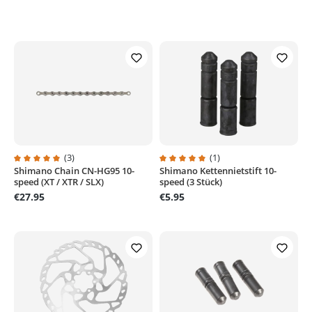
(3)
(1)
Shimano Chain CN-HG95 10-
Shimano Kettennietstift 10-
Average rating of 5 out of 5 stars
Average rating of 5 out of 5 stars
speed (XT / XTR / SLX)
speed (3 Stück)
€27.95
€5.95