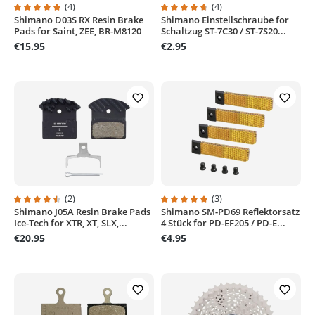
(4)
(4)
Shimano D03S RX Resin Brake
Shimano Einstellschraube for
Average rating of 5 out of 5 stars
Average rating of 4.7 out of 5 sta
Pads for Saint, ZEE, BR-M8120
Schaltzug ST-7C30 / ST-7S20...
€15.95
€2.95
(2)
(3)
Shimano J05A Resin Brake Pads
Shimano SM-PD69 Reflektorsatz
Average rating of 4.5 out of 5 stars
Average rating of 5 out of 5 stars
Ice-Tech for XTR, XT, SLX,...
4 Stück for PD-EF205 / PD-E...
€20.95
€4.95