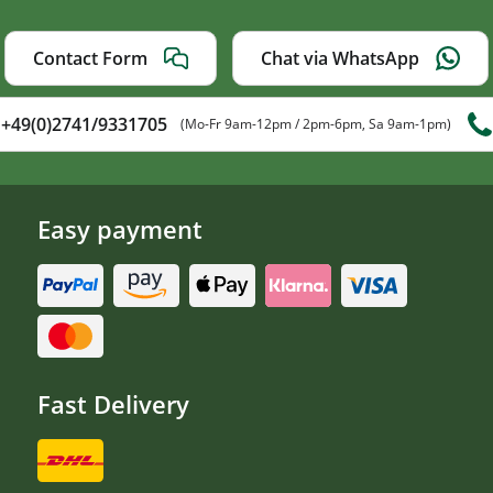
Contact Form
Chat via WhatsApp
+49(0)2741/9331705
(Mo-Fr 9am-12pm / 2pm-6pm, Sa 9am-1pm)
Easy payment
Fast Delivery