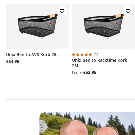
Unix Benito AVS Korb 25L
(1)
Unix Benito Racktime Korb
Average rating of 5 out of 5 sta
€54.95
25L
€52.95
From