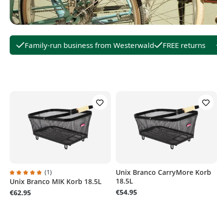
Family-run business from Westerwald
FREE returns
(1)
Unix Branco CarryMore Korb
18.5L
Unix Branco MIK Korb 18.5L
Average rating of 5 out of 5 stars
€54.95
€62.95