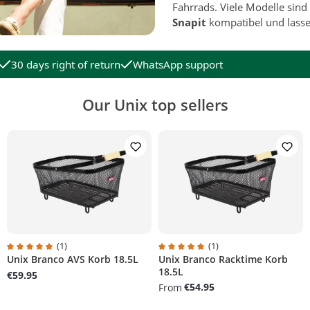
Fahrrads. Viele Modelle sin
Snapit
kompatibel und lassen
30 days right of return
WhatsApp support
Our Unix top sellers
(1)
(1)
Unix Branco AVS Korb 18.5L
Unix Branco Racktime Korb
Average rating of 5 out of 5 stars
Average rating of 5 out of 5 stars
18.5L
€59.95
€54.95
From