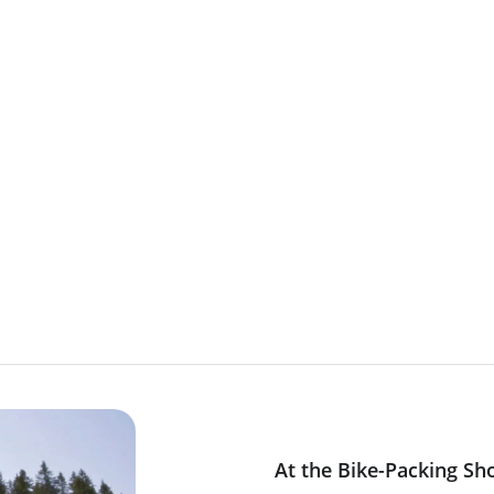
rs
At the Bike-Packing Sh