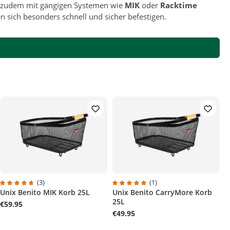
d zudem mit gängigen Systemen wie
MIK
oder
Racktime
 sich besonders schnell und sicher befestigen.
(3)
(1)
Unix Benito MIK Korb 25L
Unix Benito CarryMore Korb
Average rating of 4.6 out of 5 stars
Average rating of 5 out of 5 stars
25L
€59.95
€49.95