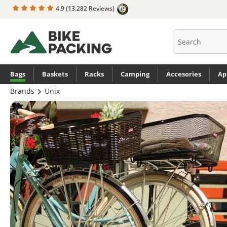
4.9
(13.282 Reviews)
search
Skip to main navigation
Bags
Baskets
Racks
Camping
Accesories
Ap
Brands
Unix