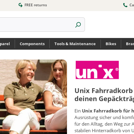
FREE returns
Ca
parel
Components
Tools & Maintenance
Bikes
Bra
Unix Fahrradkorb 
deinen Gepäckträ
Ein
Unix Fahrradkorb für 
Ausrüstung sicher und komfo
für den Alltag, den Weg zur 
stabilen Hinterradkorb von U