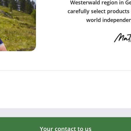
Westerwald region in Ge
carefully select products
world independent
Your contact to us