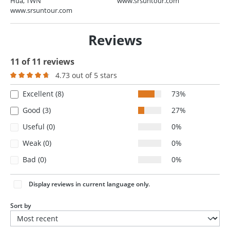
Hua, TWN
www.srsuntour.com
www.srsuntour.com
Reviews
11 of 11 reviews
4.73 out of 5 stars
Average rating of 4.7 out of 5 stars
Excellent (8)
73%
Good (3)
27%
Useful (0)
0%
Weak (0)
0%
Bad (0)
0%
Display reviews in current language only.
Sort by