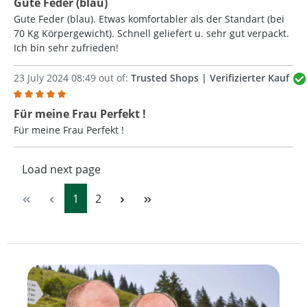
Gute Feder (blau)
Gute Feder (blau). Etwas komfortabler als der Standart (bei
70 Kg Körpergewicht). Schnell geliefert u. sehr gut verpackt.
Ich bin sehr zufrieden!
23 July 2024 08:49 out of:
Trusted Shops | Verifizierter Kauf
Review with rating of 5 out of 5 stars
Für meine Frau Perfekt !
Für meine Frau Perfekt !
Load next page
Page
Page
1
2