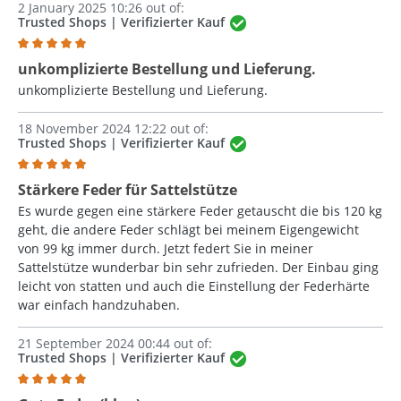
2 January 2025 10:26 out of:
Trusted Shops | Verifizierter Kauf
Review with rating of 5 out of 5 stars
unkomplizierte Bestellung und Lieferung.
unkomplizierte Bestellung und Lieferung.
18 November 2024 12:22 out of:
Trusted Shops | Verifizierter Kauf
Review with rating of 5 out of 5 stars
Stärkere Feder für Sattelstütze
Es wurde gegen eine stärkere Feder getauscht die bis 120 kg
geht, die andere Feder schlägt bei meinem Eigengewicht
von 99 kg immer durch. Jetzt federt Sie in meiner
Sattelstütze wunderbar bin sehr zufrieden. Der Einbau ging
leicht von statten und auch die Einstellung der Federhärte
war einfach handzuhaben.
21 September 2024 00:44 out of:
Trusted Shops | Verifizierter Kauf
Review with rating of 5 out of 5 stars