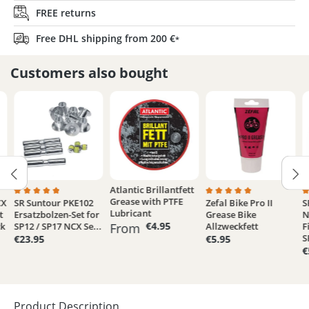
FREE returns
Free DHL shipping from 200 €
*
Customers also bought
Atlantic Brillantfett
Grease with PTFE
CX
SR Suntour PKE102
Zefal Bike Pro II
S
5 out of 5 stars
Average rating of 5 out of 5 stars
Average rating of 5 out
A
Lubricant
t
Ersatzbolzen-Set for
Grease Bike
N
€4.95
ck
SP12 / SP17 NCX Se...
From
Allzweckfett
F
S
€23.95
€5.95
€
Product Description