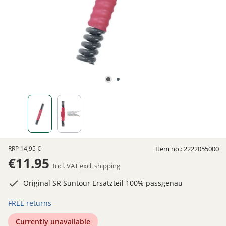
RRP
14,95 €
Item no.:
2222055000
€11.95
Incl. VAT
excl. shipping
Original SR Suntour Ersatzteil 100% passgenau
FREE returns
Currently unavailable