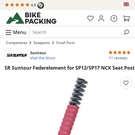
4.9
in content
Menu
Components
Seatposts
Small Parts
Suntour
Average rating 
Visit the Store
11 reviews
SR Suntour Federelement for SP12/SP17 NCX Seat Post
Skip image gallery