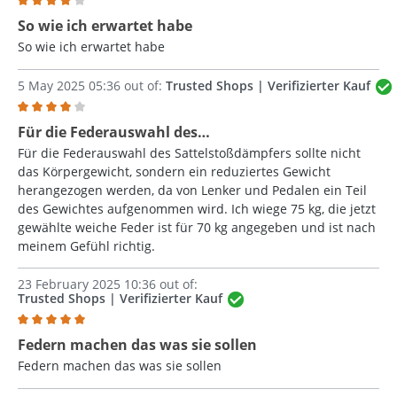
Review with rating of 4 out of 5 stars
So wie ich erwartet habe
So wie ich erwartet habe
5 May 2025 05:36 out of:
Trusted Shops | Verifizierter Kauf
Review with rating of 4 out of 5 stars
Für die Federauswahl des…
Für die Federauswahl des Sattelstoßdämpfers sollte nicht
das Körpergewicht, sondern ein reduziertes Gewicht
herangezogen werden, da von Lenker und Pedalen ein Teil
des Gewichtes aufgenommen wird. Ich wiege 75 kg, die jetzt
gewählte weiche Feder ist für 70 kg angegeben und ist nach
meinem Gefühl richtig.
23 February 2025 10:36 out of:
Trusted Shops | Verifizierter Kauf
Review with rating of 5 out of 5 stars
Federn machen das was sie sollen
Federn machen das was sie sollen