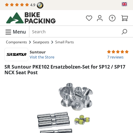
4.9
in content
Menu
Components
Seatposts
Small Parts
Suntour
Average rating 
Visit the Store
7 reviews
SR Suntour PKE102 Ersatzbolzen-Set for SP12 / SP17
NCX Seat Post
Skip image gallery