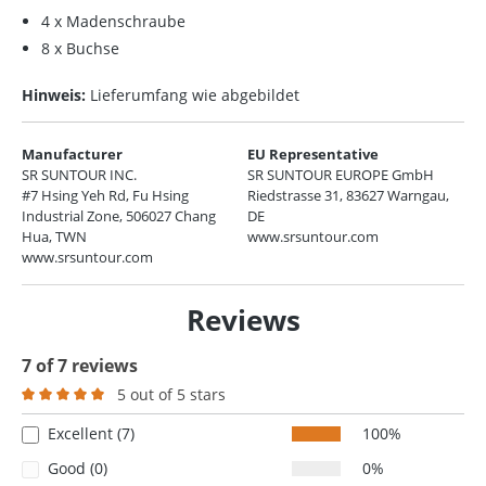
4 x Madenschraube
8 x Buchse
Hinweis:
Lieferumfang wie abgebildet
Manufacturer
EU Representative
SR SUNTOUR INC.
SR SUNTOUR EUROPE GmbH
#7 Hsing Yeh Rd, Fu Hsing
Riedstrasse 31, 83627 Warngau,
Industrial Zone, 506027 Chang
DE
Hua, TWN
www.srsuntour.com
www.srsuntour.com
Reviews
7 of 7 reviews
5 out of 5 stars
Average rating of 5 out of 5 stars
Excellent (7)
100%
Good (0)
0%