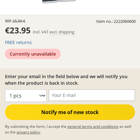
RRP
25,95 €
Item no.:
2222060600
€23.95
Incl. VAT
excl. shipping
FREE returns
Currently unavailable
Enter your email in the field below and we will notify you
when the product is back in stock.
Your E-mail
Notify me of new stock
By submitting the form, I accept the
general terms and conditions
as well
as the
privacy policy
.