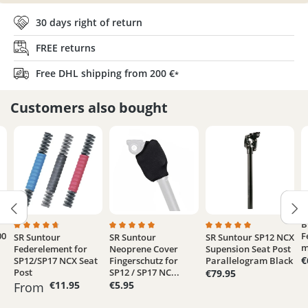
30 days right of return
FREE returns
Free DHL shipping from 200 €
*
Customers also bought
B
00
F
SR Suntour
SR Suntour
SR Suntour SP12 NCX
Average rating of 4.7 out of 5 stars
Average rating of 5 out of 5 stars
Average rating of 5 out
m
Federelement for
Neoprene Cover
Supension Seat Post
€
SP12/SP17 NCX Seat
Fingerschutz for
Parallelogram Black
Post
SP12 / SP17 NC...
€79.95
€11.95
€5.95
From