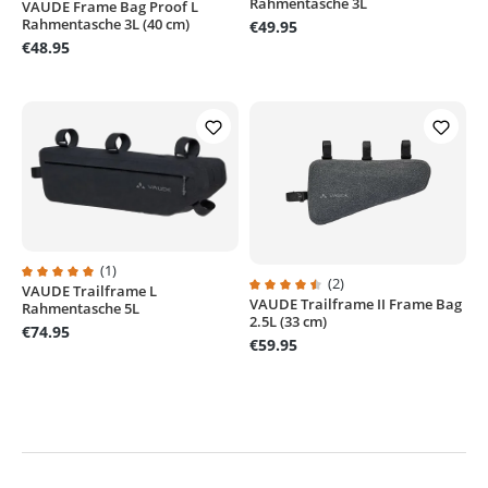
Rahmentasche 3L
VAUDE Frame Bag Proof L
Average rating of 5 out of 5 stars
Rahmentasche 3L (40 cm)
€49.95
€48.95
(1)
(2)
VAUDE Trailframe L
Average rating of 5 out of 5 stars
VAUDE Trailframe II Frame Bag
Average rating of 4.5 out of 5 sta
Rahmentasche 5L
2.5L (33 cm)
€74.95
€59.95